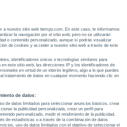
er a nuestro sitio web tiempo.com. En este caso, te informamos
/h
tizar la navegación por el sitio web, pero no se utilizarán
dad o contenido personalizado, aunque sí podrás visualizar
ción de cookies y acceder a nuestro sitio web a través de este
es, identificadores únicos o tecnologías similares para
n este sitio web, las direcciones IP y los identificadores de
rsonales en virtud de un interés legítimo, algo a lo que puedes
e nubosidad
Radar de lluvia
Satélites
Modelos
 al tratamiento de datos en cualquier momento haciendo clic en
miento de datos:
Lunes
Martes
Miércoles
Jueves
uso de datos limitados para seleccionar anuncios básicos, crear
10 Ago
11 Ago
12 Ago
13 Ago
ccionar la publicidad personalizada, crear un perfil para
ontenido personalizado, medir el rendimiento de la publicidad,
vés de estadísticas o a través de la combinación de datos
rvicios, uso de datos limitados con el objetivo de seleccionar el