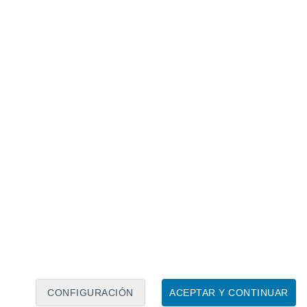
Calendario lunar
Lun
Mar
Mié
Jue
Vie
Sáb
Dom
7
8
9
10
11
12
13
14
15
16
17
18
19
20
CONFIGURACIÓN
ACEPTAR Y CONTINUAR