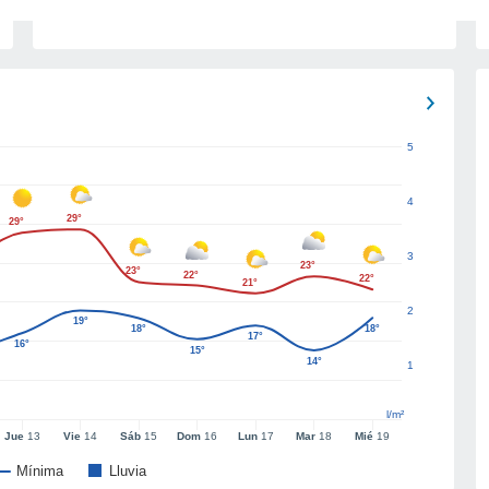
5
4
29°
29°
3
23°
23°
22°
22°
21°
2
19°
18°
18°
17°
16°
15°
14°
1
l/m²
Jue
13
Vie
14
Sáb
15
Dom
16
Lun
17
Mar
18
Mié
19
Mínima
Lluvia