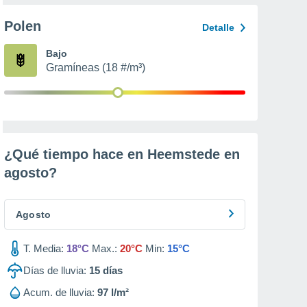
Polen
Detalle
Bajo
Gramíneas (18 #/m³)
¿Qué tiempo hace en Heemstede en
agosto
?
Agosto
T. Media:
18°C
Max.:
20°C
Min:
15°C
Días de lluvia:
15
días
Acum. de lluvia:
97 l/m²