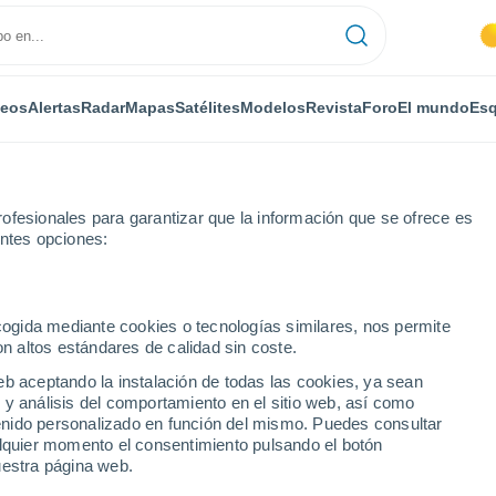
deos
Alertas
Radar
Mapas
Satélites
Modelos
Revista
Foro
El mundo
Esq
ofesionales para garantizar que la información que se ofrece es
entes opciones:
de
ecogida mediante cookies o tecnologías similares, nos permite
on altos estándares de calidad sin coste.
de
eb aceptando la instalación de todas las cookies, ya sean
 y análisis del comportamiento en el sitio web, así como
...
ntenido personalizado en función del mismo. Puedes consultar
alquier momento el consentimiento pulsando el botón
Por horas
uestra página web.
Intervalos nubosos en las
próximas horas