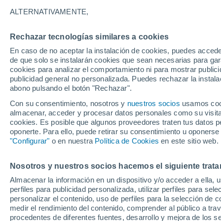
19°
ALTERNATIVAMENTE,
Rechazar tecnologías similares a cookies
Noroeste
En caso de no aceptar la instalación de cookies, puedes acced
Sensación de 19°
13
-
28 km
de que solo se instalarán cookies que sean necesarias para garan
cookies para analizar el comportamiento ni para mostrar publici
publicidad general no personalizada. Puedes rechazar la instala
abono pulsando el botón "Rechazar".
Tormentas fuertes
Esta tarde las tormentas dejarán fenómenos
Con su consentimiento, nosotros y
nuestros socios
usamos cooki
adversos en 6 comunidades
almacenar, acceder y procesar datos personales como su visita e
cookies. Es posible que algunos proveedores traten tus datos pe
El Tiempo 1 - 7 días
Por horas
Actualidad
Mapa d
oponerte. Para ello, puede retirar su consentimiento u oponerse
"Configurar"
o en nuestra
Política de Cookies
en este sitio web.
Nosotros y nuestros socios hacemos el siguiente trata
Mañana
Domingo
Hoy
Almacenar la información en un dispositivo y/o acceder a ella, 
8 Ago
9 Ago
7 Ago
perfiles para publicidad personalizada, utilizar perfiles para sele
personalizar el contenido, uso de perfiles para la selección de c
medir el rendimiento del contenido, comprender al público a tra
procedentes de diferentes fuentes, desarrollo y mejora de los se
50%