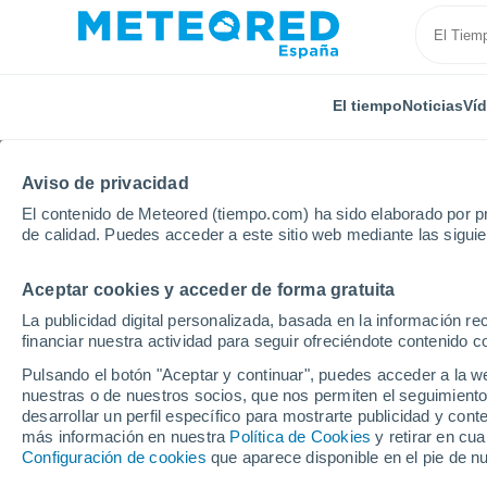
El tiempo
Noticias
Ví
Aviso de privacidad
El contenido de Meteored (tiempo.com) ha sido elaborado por pr
de calidad. Puedes acceder a este sitio web mediante las sigui
Aceptar cookies y acceder de forma gratuita
Inicio
Holanda
Holanda Septentrional
Heemste
La publicidad digital personalizada, basada en la información r
financiar nuestra actividad para seguir ofreciéndote contenido c
El Tiempo en Heemste
Pulsando el botón "Aceptar y continuar", puedes acceder a la w
nuestras o de nuestros socios, que nos permiten el seguimiento
15:48
Viernes
desarrollar un perfil específico para mostrarte publicidad y co
más información en nuestra
Política de Cookies
y retirar en cu
Configuración de cookies
que aparece disponible en el pie de n
Soleado