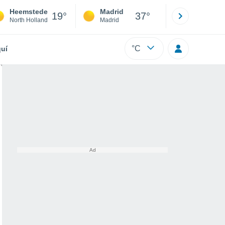
Heemstede
Madrid
Barcelona
19°
37°
North Holland
Madrid
Barcelona
°C
uí