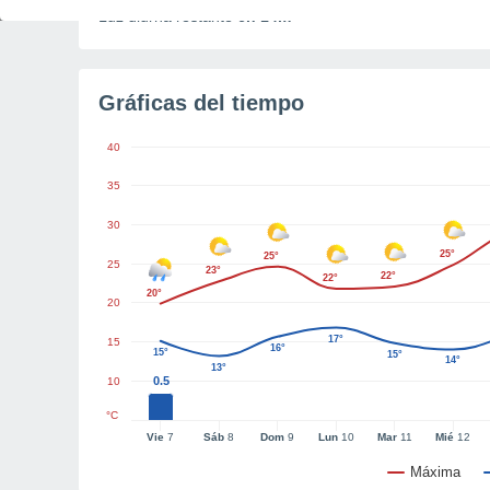
Luz diurna restante
6h 14m
Gráficas del tiempo
40
35
30
25°
25°
25
23°
22°
22°
20°
20
17°
15
16°
15°
15°
14°
13°
0.5
10
°C
Vie
7
Sáb
8
Dom
9
Lun
10
Mar
11
Mié
12
Máxima