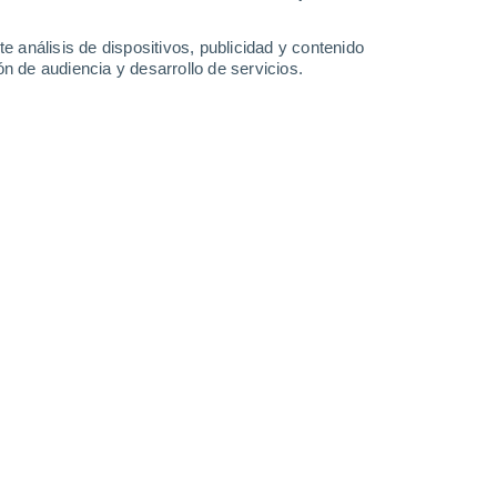
22°
/
17°
22°
/
15°
25°
/
14°
29°
/
16°
e análisis de dispositivos, publicidad y contenido
n de audiencia y desarrollo de servicios.
-
39
km/h
18
-
32
km/h
16
-
33
km/h
14
-
28
km/h
gosto
Noroeste
4 Medio
13
-
28 km/h
FPS:
6-10
Noroeste
3 Medio
12
-
27 km/h
FPS:
6-10
Noroeste
2 Bajo
10
-
26 km/h
FPS:
no
Noroeste
1 Bajo
7
-
23 km/h
FPS:
no