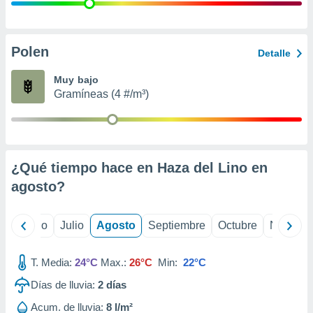
 seleccionar
o.
calización
precisa e
Polen
Detalle
ión mediante
Muy bajo
, publicidad
Gramíneas (4 #/m³)
dos,
 publicidad
,
ón de
¿Qué tiempo hace en Haza del Lino en
 desarrollo
s.
agosto
?
tros 1199
ios
yo
Junio
Julio
Agosto
Septiembre
Octubre
Noviemb
T. Media:
24°C
Max.:
26°C
Min:
22°C
Días de lluvia:
2
días
Acum. de lluvia:
8 l/m²