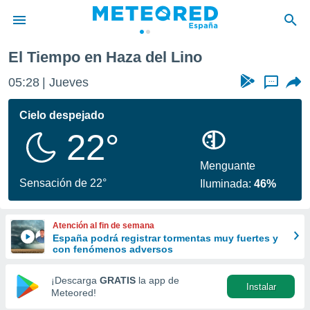
El Tiempo en Haza del Lino
privacidad
05:28
Jueves
...
o de
tiempo.com)
borado por
Cielo despejado
es para
22°
ue la
 que se
e calidad.
Menguante
eder a este
Sensación de 22°
Iluminada:
46%
ediante las
opciones:
Atención al fin de semana
ookies y
España podrá registrar tormentas muy fuertes y
e forma
con fenómenos adversos
d digital
¡Descarga
GRATIS
la app de
Instalar
ada, basada
Meteored!
mación