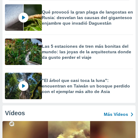
Qué provocó la gran plaga de langostas en
Rusia: desvelan las causas del gigantesco
enjambre que invadió Daguestán
Las 5 estaciones de tren más bonitas del
mundo: las joyas de la arquitectura donde
da gusto perder el viaje
"El árbol que casi toca la luna":
encuentran en Taiwán un bosque perdido
con el ejemplar más alto de Asia
Vídeos
Más Vídeos