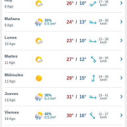
17
-
36
26°
/
10°
km/h
8 Ago
do en
 mismo.
sultar más
Mañana
30%
19
-
40
24°
/
13°
 en nuestra
0.5 l/m²
km/h
9 Ago
 Cookies
y
ualquier
Lunes
13
-
28
23°
/
10°
km/h
10 Ago
ento
 botón
ación de
Martes
18
-
35
27°
/
12°
kies
km/h
11 Ago
 disponible
e nuestra
Miércoles
19
-
36
.
29°
/
15°
km/h
12 Ago
IVAMENTE,
Jueves
30%
19
-
41
31°
/
16°
0.2 l/m²
km/h
13 Ago
as
 a cookies
Viernes
40%
12
-
27
30°
/
16°
0.5 l/m²
km/h
 no aceptar
14 Ago
ón de