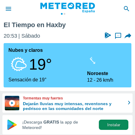
El Tiempo en Haxby
privacidad
20:53
Sábado
...
o de
tiempo.com)
borado por
Nubes y claros
es para
19°
ue la
 que se
e calidad.
Noroeste
eder a este
Sensación de 19°
12
26 km/h
ediante las
opciones:
Tormentas muy fuertes
ookies y
Dejarán lluvias muy intensas, reventones y
e forma
pedrisco en las comunidades del norte
d digital
¡Descarga
GRATIS
la app de
Instalar
ada, basada
Meteored!
mación