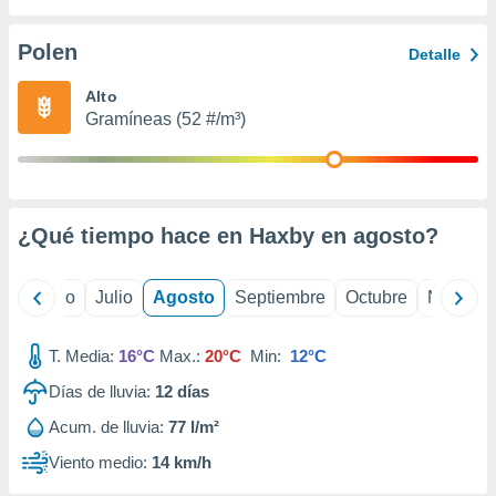
 seleccionar
o.
Polen
Detalle
calización
precisa e
Alto
ión mediante
Gramíneas (52 #/m³)
, publicidad
dos,
 publicidad
,
¿Qué tiempo hace en Haxby en
agosto
?
ón de
 desarrollo
s.
yo
Junio
Julio
Agosto
Septiembre
Octubre
Noviemb
tros 1199
ios
T. Media:
16°C
Max.:
20°C
Min:
12°C
Días de lluvia:
12
días
Acum. de lluvia:
77 l/m²
Viento medio:
14 km/h