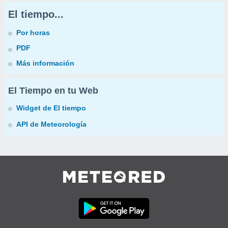
El tiempo...
Por horas
PDF
Más información
El Tiempo en tu Web
Widget de El tiempo
API de Meteorología