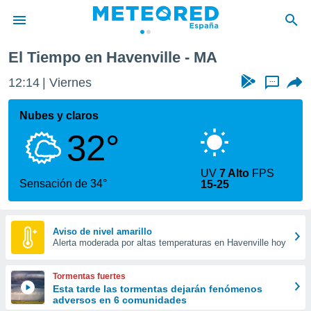
El Tiempo en Havenville - MA
privacidad
12:14
Viernes
...
o de
tiempo.com)
borado por
Nubes y claros
es para
32°
ue la
 que se
e calidad.
UV
7 Alto
FPS
eder a este
Sensación de 34°
15-25
ediante las
opciones:
ookies y
Aviso de nivel amarillo
Alerta moderada por altas temperaturas en Havenville hoy
e forma
d digital
Tormentas fuertes
ada, basada
Esta tarde las tormentas dejarán fenómenos
adversos en 6 comunidades
mación