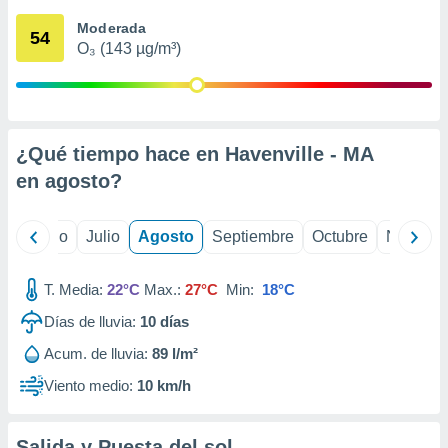
 seleccionar
o.
Moderada
54
O₃ (143 µg/m³)
calización
precisa e
ión mediante
, publicidad
¿Qué tiempo hace en Havenville - MA
dos,
en
agosto
?
 publicidad
,
ón de
yo
Junio
Julio
Agosto
Septiembre
Octubre
Noviemb
 desarrollo
s.
T. Media:
22°C
Max.:
27°C
Min:
18°C
tros 1199
ios
Días de lluvia:
10
días
Acum. de lluvia:
89 l/m²
Viento medio:
10 km/h
Salida y Puesta del sol