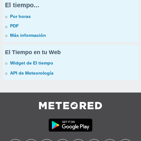
El tiempo...
Por horas
PDF
Más información
El Tiempo en tu Web
Widget de El tiempo
API de Meteorología