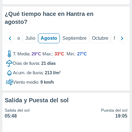
 seleccionar
o.
¿Qué tiempo hace en Hantra en
calización
precisa e
agosto
?
ión mediante
, publicidad
yo
Junio
Julio
Agosto
Septiembre
Octubre
Noviemb
dos,
T. Media:
29°C
Max.:
33°C
Min:
27°C
 publicidad
,
Días de lluvia:
21
días
ón de
 desarrollo
Acum. de lluvia:
213 l/m²
s.
Viento medio:
9 km/h
tros 1199
ios
Salida y Puesta del sol
Salida del sol
Puesta del sol
05:48
19:05