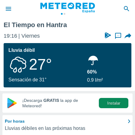
El Tiempo en Hantra
privacidad
19:16
Viernes
...
o de
tiempo.com)
borado por
Lluvia débil
es para
27°
ue la
 que se
e calidad.
60%
eder a este
Sensación de 31°
0.9 l/m²
ediante las
opciones:
ookies y
¡Descarga
GRATIS
la app de
Instalar
e forma
Meteored!
d digital
Por horas
ada, basada
Lluvias débiles en las próximas horas
mación