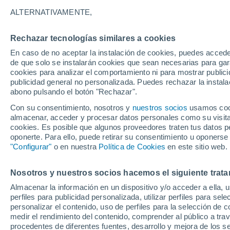
24°
ALTERNATIVAMENTE,
Rechazar tecnologías similares a cookies
50%
En caso de no aceptar la instalación de cookies, puedes acced
Sensación de 22°
0.2 l/m²
de que solo se instalarán cookies que sean necesarias para garan
cookies para analizar el comportamiento ni para mostrar publici
publicidad general no personalizada. Puedes rechazar la instala
abono pulsando el botón "Rechazar".
Llega una vaguada
Este fin de semana dejará tormentas con lluv
Con su consentimiento, nosotros y
nuestros socios
usamos cooki
fuertes y granizo en España
almacenar, acceder y procesar datos personales como su visita e
cookies. Es posible que algunos proveedores traten tus datos pe
El Tiempo 1 - 7 días
Por horas
Radar de lluvia
Act
oponerte. Para ello, puede retirar su consentimiento u oponerse
"Configurar"
o en nuestra
Política de Cookies
en este sitio web.
Nosotros y nuestros socios hacemos el siguiente trata
Mañana
Domingo
Hoy
Almacenar la información en un dispositivo y/o acceder a ella, 
8 Ago
9 Ago
7 Ago
perfiles para publicidad personalizada, utilizar perfiles para sele
personalizar el contenido, uso de perfiles para la selección de c
medir el rendimiento del contenido, comprender al público a tra
procedentes de diferentes fuentes, desarrollo y mejora de los se
70%
80%
90%