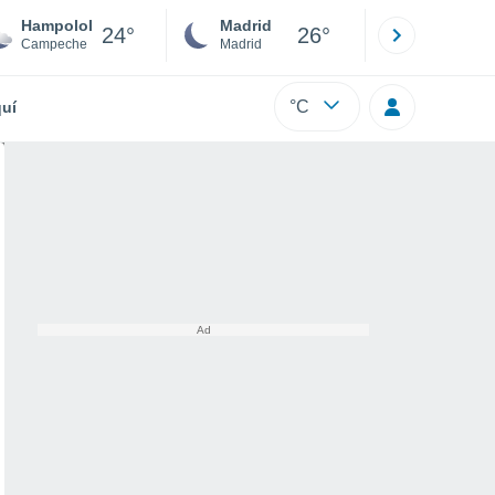
Hampolol
Madrid
Barcelona
24°
26°
Campeche
Madrid
Barcelona
°C
uí