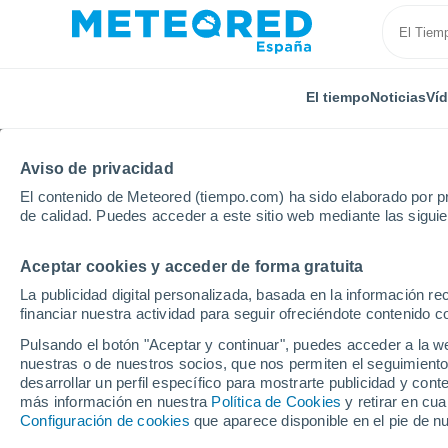
El tiempo
Noticias
Ví
Aviso de privacidad
El contenido de Meteored (tiempo.com) ha sido elaborado por pr
de calidad. Puedes acceder a este sitio web mediante las sigui
Aceptar cookies y acceder de forma gratuita
Inicio
México
Estado de Campeche
Hampolol
La publicidad digital personalizada, basada en la información r
financiar nuestra actividad para seguir ofreciéndote contenido c
El Tiempo en Hampolol
Pulsando el botón "Aceptar y continuar", puedes acceder a la w
nuestras o de nuestros socios, que nos permiten el seguimiento
21:28
Viernes
desarrollar un perfil específico para mostrarte publicidad y co
más información en nuestra
Política de Cookies
y retirar en cu
Configuración de cookies
que aparece disponible en el pie de n
Lluvia débil