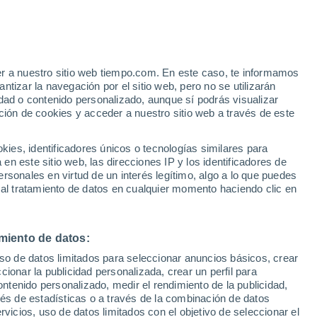
er a nuestro sitio web tiempo.com. En este caso, te informamos
tizar la navegación por el sitio web, pero no se utilizarán
dad o contenido personalizado, aunque sí podrás visualizar
ción de cookies y acceder a nuestro sitio web a través de este
ias
es, identificadores únicos o tecnologías similares para
n este sitio web, las direcciones IP y los identificadores de
rsonales en virtud de un interés legítimo, algo a lo que puedes
ualidad
Mapa de lluvia
Satélites
Modelos
 al tratamiento de datos en cualquier momento haciendo clic en
miento de datos:
Lunes
Martes
Miércoles
Jueves
uso de datos limitados para seleccionar anuncios básicos, crear
10 Ago
11 Ago
12 Ago
13 Ago
ccionar la publicidad personalizada, crear un perfil para
ontenido personalizado, medir el rendimiento de la publicidad,
vés de estadísticas o a través de la combinación de datos
rvicios, uso de datos limitados con el objetivo de seleccionar el
90%
90%
90%
80%