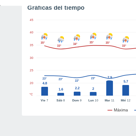
Gráficas del tiempo
45
40
35°
35°
35°
34°
35
33°
33°
30
25
7.9
23°
23°
23°
22°
5.7
22°
20
4.8
2.2
2
1.6
°C
Vie
7
Sáb
8
Dom
9
Lun
10
Mar
11
Mié
12
Máxima