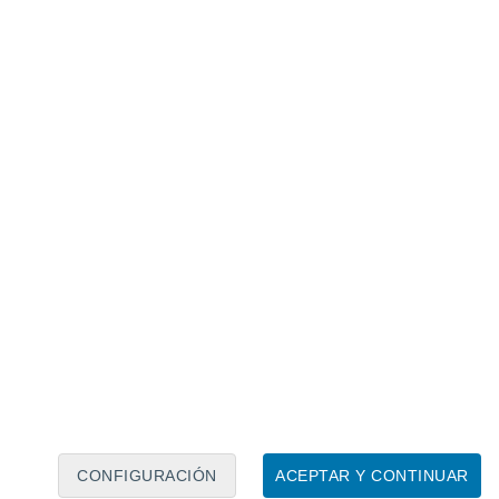
Calendario lunar
Lun
Mar
Mié
Jue
Vie
Sáb
Dom
7
8
9
10
11
12
13
14
15
16
17
18
19
20
CONFIGURACIÓN
ACEPTAR Y CONTINUAR