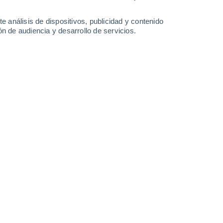
2 l/m²
7.9 l/m²
5.7 l/m²
5.3 l/m²
35°
/
23°
35°
/
22°
33°
/
23°
34°
/
24°
e análisis de dispositivos, publicidad y contenido
n de audiencia y desarrollo de servicios.
-
31
km/h
11
-
34
km/h
12
-
39
km/h
12
-
38
km/h
sto
s
Norte
1 Bajo
°
15
-
36 km/h
FPS:
no
s
Norte
0 Bajo
°
11
-
31 km/h
FPS:
no
Este
0 Bajo
°
18
-
40 km/h
FPS:
no
Este
0 Bajo
°
9
-
36 km/h
FPS:
no