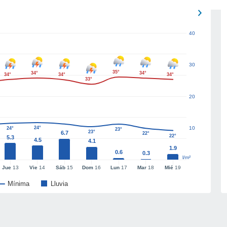
40
30
35°
34°
34°
34°
34°
34°
33°
20
24°
10
24°
23°
23°
6.7
22°
22°
5.3
4.5
4.1
1.9
0.6
0.3
l/m²
Jue
13
Vie
14
Sáb
15
Dom
16
Lun
17
Mar
18
Mié
19
Mínima
Lluvia