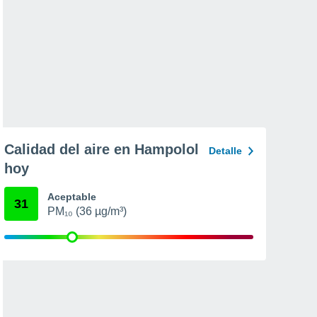
Calidad del aire en Hampolol
Detalle
hoy
Aceptable
31
PM₁₀ (36 µg/m³)