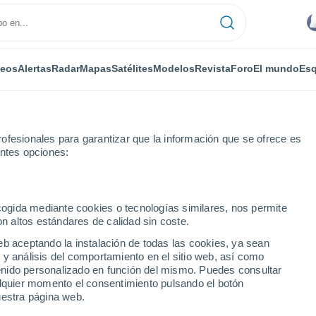
deos
Alertas
Radar
Mapas
Satélites
Modelos
Revista
Foro
El mundo
Esq
ofesionales para garantizar que la información que se ofrece es
entes opciones:
ecogida mediante cookies o tecnologías similares, nos permite
on altos estándares de calidad sin coste.
eb aceptando la instalación de todas las cookies, ya sean
 y análisis del comportamiento en el sitio web, así como
...
ntenido personalizado en función del mismo. Puedes consultar
alquier momento el consentimiento pulsando el botón
Por horas
uestra página web.
Cielos nubosos en las próximas
horas