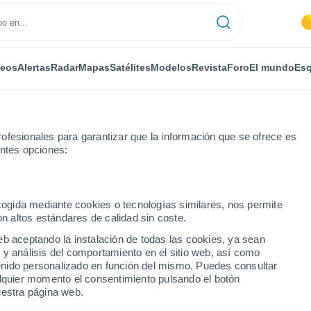
deos
Alertas
Radar
Mapas
Satélites
Modelos
Revista
Foro
El mundo
Esq
ofesionales para garantizar que la información que se ofrece es
entes opciones:
leton
ecogida mediante cookies o tecnologías similares, nos permite
on altos estándares de calidad sin coste.
on
eb aceptando la instalación de todas las cookies, ya sean
 y análisis del comportamiento en el sitio web, así como
...
ntenido personalizado en función del mismo. Puedes consultar
alquier momento el consentimiento pulsando el botón
Por horas
uestra página web.
Intervalos nubosos en las
próximas horas