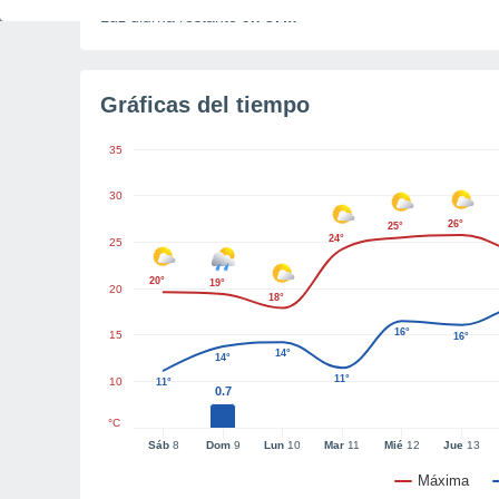
Luz diurna restante
9h 37m
Gráficas del tiempo
35
30
26°
25°
24°
25
20°
19°
20
18°
16°
15
16°
14°
14°
11°
10
11°
0.7
°C
Sáb
8
Dom
9
Lun
10
Mar
11
Mié
12
Jue
13
Máxima