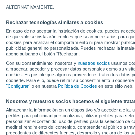
19°
ALTERNATIVAMENTE,
Rechazar tecnologías similares a cookies
Suroeste
En caso de no aceptar la instalación de cookies, puedes acced
Sensación de 19°
13
-
27 km
de que solo se instalarán cookies que sean necesarias para garan
cookies para analizar el comportamiento ni para mostrar publici
publicidad general no personalizada. Puedes rechazar la instala
abono pulsando el botón "Rechazar".
Tormentas muy fuertes
Dejarán lluvias muy intensas, reventones y
Con su consentimiento, nosotros y
nuestros socios
usamos cooki
pedrisco en las comunidades del norte
almacenar, acceder y procesar datos personales como su visita e
cookies. Es posible que algunos proveedores traten tus datos pe
El Tiempo 1 - 7 días
Por horas
Actualidad
Mapa d
oponerte. Para ello, puede retirar su consentimiento u oponerse
"Configurar"
o en nuestra
Política de Cookies
en este sitio web.
Nosotros y nuestros socios hacemos el siguiente trata
Mañana
Lunes
Hoy
Almacenar la información en un dispositivo y/o acceder a ella, 
9 Ago
10 Ago
8 Ago
perfiles para publicidad personalizada, utilizar perfiles para sele
personalizar el contenido, uso de perfiles para la selección de c
medir el rendimiento del contenido, comprender al público a tra
procedentes de diferentes fuentes, desarrollo y mejora de los se
60%