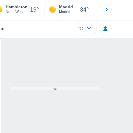
Hambleton
Madrid
Barcelona
19°
34°
North West
Madrid
Barcelona
°C
uí