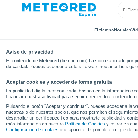
El tiempo
Noticias
Ví
Aviso de privacidad
El contenido de Meteored (tiempo.com) ha sido elaborado por pr
de calidad. Puedes acceder a este sitio web mediante las sigui
Aceptar cookies y acceder de forma gratuita
Inicio
Reino Unido
Noroeste de Inglaterra
Hamb
La publicidad digital personalizada, basada en la información r
financiar nuestra actividad para seguir ofreciéndote contenido c
El Tiempo en Hamblet
Pulsando el botón "Aceptar y continuar", puedes acceder a la w
nuestras o de nuestros socios, que nos permiten el seguimiento
12:00
Sábado
desarrollar un perfil específico para mostrarte publicidad y co
más información en nuestra
Política de Cookies
y retirar en cu
Configuración de cookies
que aparece disponible en el pie de n
Nubes y claros