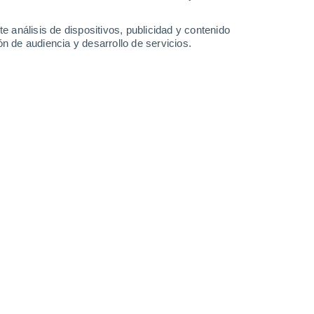
24°
/
11°
25°
/
16°
26°
/
16°
24°
/
18°
e análisis de dispositivos, publicidad y contenido
n de audiencia y desarrollo de servicios.
-
24
km/h
19
-
34
km/h
13
-
26
km/h
10
-
25
km/h
osto
Suroeste
5 Medio
13
-
27 km/h
FPS:
6-10
Oeste
5 Medio
13
-
28 km/h
FPS:
6-10
Oeste
5 Medio
11
-
26 km/h
FPS:
6-10
Oeste
4 Medio
11
-
25 km/h
FPS:
6-10