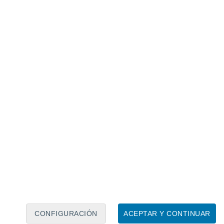
Calendario lunar
Lun
Mar
Mié
Jue
Vie
Sáb
Dom
8
9
10
11
12
13
14
15
16
17
18
19
20
21
CONFIGURACIÓN
ACEPTAR Y CONTINUAR