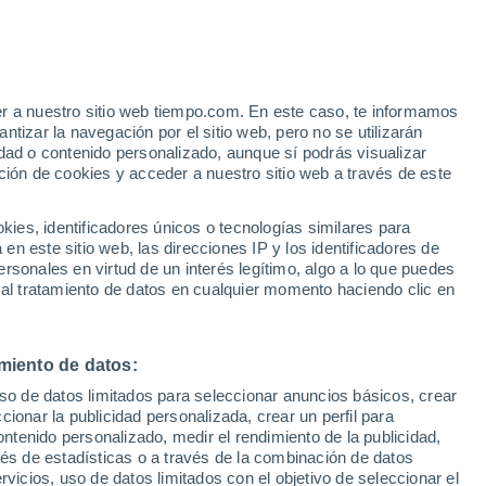
er a nuestro sitio web tiempo.com. En este caso, te informamos
/h
tizar la navegación por el sitio web, pero no se utilizarán
dad o contenido personalizado, aunque sí podrás visualizar
ción de cookies y acceder a nuestro sitio web a través de este
es, identificadores únicos o tecnologías similares para
n este sitio web, las direcciones IP y los identificadores de
rsonales en virtud de un interés legítimo, algo a lo que puedes
e nubosidad
Radar de lluvia
Satélites
Modelos
 al tratamiento de datos en cualquier momento haciendo clic en
miento de datos:
Martes
Miércoles
Jueves
Viernes
uso de datos limitados para seleccionar anuncios básicos, crear
11 Ago
12 Ago
13 Ago
14 Ago
ccionar la publicidad personalizada, crear un perfil para
ontenido personalizado, medir el rendimiento de la publicidad,
vés de estadísticas o a través de la combinación de datos
rvicios, uso de datos limitados con el objetivo de seleccionar el