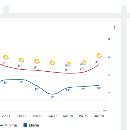
8
6
24°
24°
22°
22°
21°
21°
21°
4
18°
18°
16°
16°
15°
15°
2
12°
l/m²
Vie
14
Sáb
15
Dom
16
Lun
17
Mar
18
Mié
19
Jue
20
Mínima
Lluvia