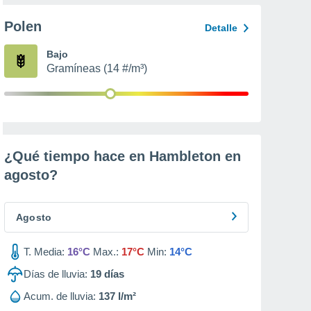
Polen
Detalle
Bajo
Gramíneas (14 #/m³)
¿Qué tiempo hace en Hambleton en
agosto
?
Agosto
T. Media:
16°C
Max.:
17°C
Min:
14°C
Días de lluvia:
19
días
Acum. de lluvia:
137 l/m²