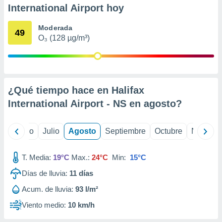
 seleccionar
International Airport hoy
o.
calización
Moderada
49
precisa e
O₃ (128 µg/m³)
ión mediante
, publicidad
dos,
¿Qué tiempo hace en Halifax
 publicidad
,
International Airport - NS en
agosto
?
ón de
 desarrollo
s.
yo
Junio
Julio
Agosto
Septiembre
Octubre
Noviemb
tros 1199
ios
T. Media:
19°C
Max.:
24°C
Min:
15°C
Días de lluvia:
11
días
Acum. de lluvia:
93 l/m²
Viento medio:
10 km/h