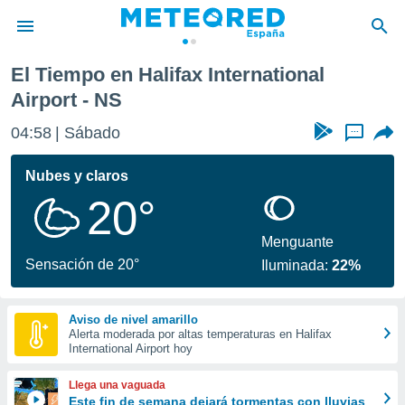
onal Airport
El Tiempo en Halifax International
privacidad
Airport - NS
o de
tiempo.com)
04:58
Sábado
...
borado por
es para
Nubes y claros
ue la
 que se
20°
e calidad.
eder a este
Menguante
ediante las
Sensación de 20°
opciones:
Iluminada:
22%
ookies y
e forma
Aviso de nivel amarillo
Alerta moderada por altas temperaturas en Halifax
International Airport hoy
d digital
ada, basada
Llega una vaguada
mación
Este fin de semana dejará tormentas con lluvias