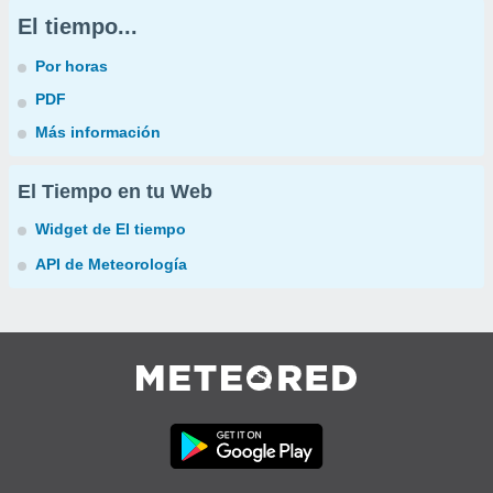
El tiempo...
Por horas
PDF
Más información
El Tiempo en tu Web
Widget de El tiempo
API de Meteorología