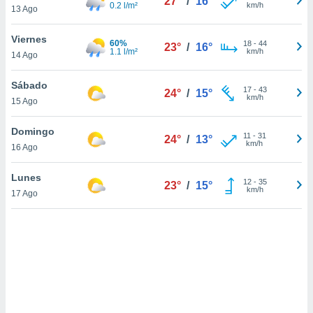
27°
/
16°
uedes
0.2 l/m²
km/h
13 Ago
uestro sitio
.com. En
Viernes
60%
te
18
-
44
23°
/
16°
1.1 l/m²
km/h
14 Ago
 de que
talarán
e sean
Sábado
17
-
43
24°
/
15°
para
km/h
15 Ago
a
por el sitio
Domingo
11
-
31
o se
24°
/
13°
km/h
16 Ago
cookies para
nto ni para
Lunes
12
-
35
23°
/
15°
licidad o
km/h
17 Ago
ado, aunque
sualizar
general no
ada. Puedes
 instalación
y acceder a
io web a
ste abono