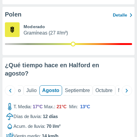
 seleccionar
o.
Polen
Detalle
calización
precisa e
Moderado
ión mediante
Gramíneas (27 #/m³)
, publicidad
dos,
 publicidad
,
¿Qué tiempo hace en Halford en
ón de
agosto
?
 desarrollo
s.
tros 1199
yo
Junio
Julio
Agosto
Septiembre
Octubre
Noviemb
ios
T. Media:
17°C
Max.:
21°C
Min:
13°C
Días de lluvia:
12
días
Acum. de lluvia:
70 l/m²
Viento medio:
14 km/h