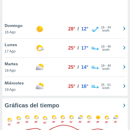
 botón
.
nto,
Domingo
16
-
34
28°
/
12°
km/h
16 Ago
cios
kies,
Lunes
ores únicos
19
-
40
25°
/
17°
km/h
17 Ago
as similares
nar,
rocesar
Martes
18
-
40
25°
/
14°
onales como
km/h
18 Ago
 este sitio
recciones IP
Miércoles
ficadores de
25
-
51
25°
/
16°
km/h
19 Ago
 posible
s
 traten tus
Gráficas del tiempo
nales en
 interés
go a lo que
26°
28°
30°
33°
31°
26°
25°
28°
25°
25°
nerte. Para
24°
24°
21°
retirar su