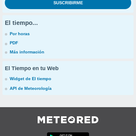
El tiempo...
Por horas
PDF
Más información
El Tiempo en tu Web
Widget de El tiempo
API de Meteorología