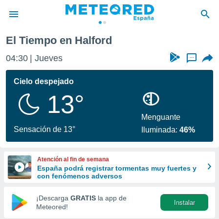
El Tiempo en Halford
privacidad
04:30
Jueves
...
o de
tiempo.com)
borado por
Cielo despejado
es para
13°
ue la
 que se
e calidad.
Menguante
eder a este
Sensación de 13°
Iluminada:
46%
ediante las
opciones:
Atención al fin de semana
ookies y
España podrá registrar tormentas muy fuertes y
e forma
con fenómenos adversos
d digital
¡Descarga
GRATIS
la app de
Instalar
ada, basada
Meteored!
mación