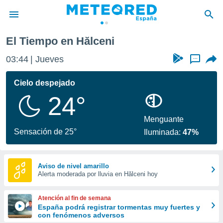
El Tiempo en Hălceni
privacidad
03:44
Jueves
...
o de
tiempo.com)
borado por
Cielo despejado
es para
24°
ue la
 que se
e calidad.
Menguante
eder a este
Sensación de 25°
Iluminada:
47%
ediante las
opciones:
ookies y
Aviso de nivel amarillo
Alerta moderada por lluvia en Hălceni hoy
e forma
d digital
Atención al fin de semana
ada, basada
España podrá registrar tormentas muy fuertes y
con fenómenos adversos
mación