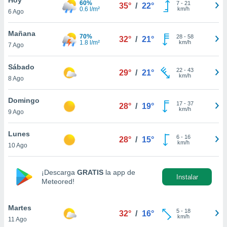
60%
7
-
21
35°
/
22°
0.6 l/m²
km/h
6 Ago
do en
 mismo.
sultar más
Mañana
70%
28
-
58
32°
/
21°
 en nuestra
1.8 l/m²
km/h
7 Ago
 Cookies
y
ualquier
Sábado
22
-
43
29°
/
21°
km/h
8 Ago
ento
 botón
ación de
Domingo
17
-
37
28°
/
19°
kies
km/h
9 Ago
 disponible
e nuestra
Lunes
6
-
16
.
28°
/
15°
km/h
10 Ago
IVAMENTE,
¡Descarga
GRATIS
la app de
Instalar
Meteored!
as
 a cookies
Martes
 no aceptar
5
-
18
32°
/
16°
km/h
11 Ago
ón de