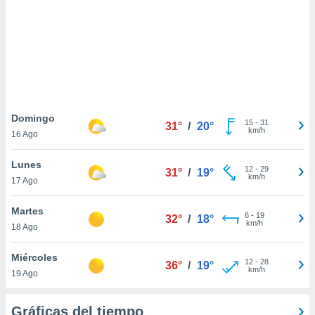
 botón
.
nto,
cios
kies,
ores únicos
Domingo
15
-
31
as similares
31°
/
20°
km/h
16 Ago
nar,
rocesar
Lunes
onales como
12
-
29
31°
/
19°
km/h
 este sitio
17 Ago
recciones IP
ficadores de
Martes
6
-
19
32°
/
18°
 posible
km/h
18 Ago
s
 traten tus
Miércoles
nales en
12
-
28
36°
/
19°
km/h
 interés
19 Ago
go a lo que
nerte. Para
Gráficas del tiempo
retirar su