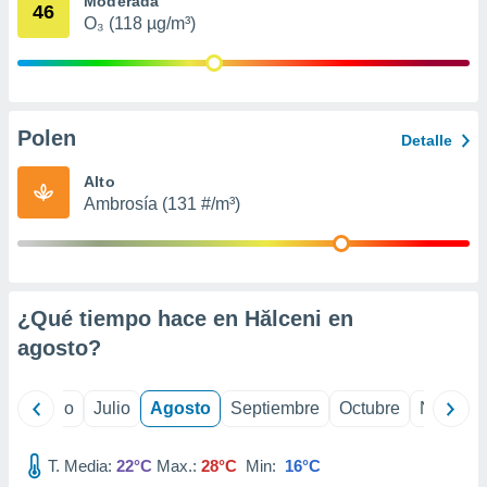
Moderada
 seleccionar
46
o.
O₃ (118 µg/m³)
calización
precisa e
ión mediante
Polen
, publicidad
Detalle
dos,
Alto
 publicidad
Ambrosía (131 #/m³)
,
ón de
 desarrollo
s.
¿Qué tiempo hace en Hălceni en
tros 1199
ios
agosto
?
yo
Junio
Julio
Agosto
Septiembre
Octubre
Noviemb
T. Media:
22°C
Max.:
28°C
Min:
16°C