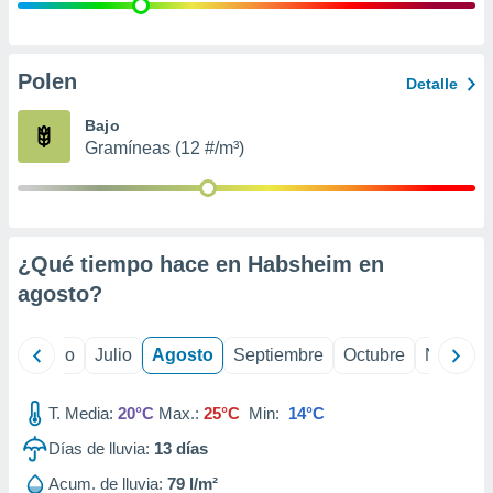
 seleccionar
o.
calización
precisa e
Polen
Detalle
ión mediante
Bajo
, publicidad
Gramíneas (12 #/m³)
dos,
 publicidad
,
ón de
¿Qué tiempo hace en Habsheim en
 desarrollo
s.
agosto
?
tros 1199
ios
yo
Junio
Julio
Agosto
Septiembre
Octubre
Noviemb
T. Media:
20°C
Max.:
25°C
Min:
14°C
Días de lluvia:
13
días
Acum. de lluvia:
79 l/m²