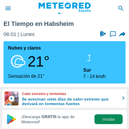
El Tiempo en Habsheim
privacidad
06:01
Lunes
...
o de
tiempo.com)
borado por
Nubes y claros
es para
21°
ue la
 que se
e calidad.
Sur
eder a este
Sensación de 21°
7
14 km/h
ediante las
opciones:
Calor extremo y tormentas
ookies y
Se avecinan siete días de calor extremo que
e forma
derivará en tormentas fuertes
d digital
¡Descarga
GRATIS
la app de
Instalar
ada, basada
Meteored!
mación