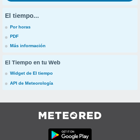
El tiempo...
Por horas
PDF
Más información
El Tiempo en tu Web
Widget de El tiempo
API de Meteorología