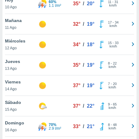
60%
11
-
31
35°
/
20°
1.1 l/m²
km/h
10 Ago
do en
 mismo.
sultar más
Mañana
17
-
34
32°
/
19°
 en nuestra
km/h
11 Ago
 Cookies
y
ualquier
Miércoles
15
-
33
34°
/
18°
km/h
12 Ago
ento
 botón
ación de
Jueves
8
-
22
35°
/
19°
kies
km/h
13 Ago
 disponible
e nuestra
Viernes
7
-
20
.
37°
/
19°
km/h
14 Ago
IVAMENTE,
Sábado
9
-
65
37°
/
22°
km/h
15 Ago
as
 a cookies
Domingo
70%
8
-
48
33°
/
21°
2.9 l/m²
km/h
 no aceptar
16 Ago
ón de