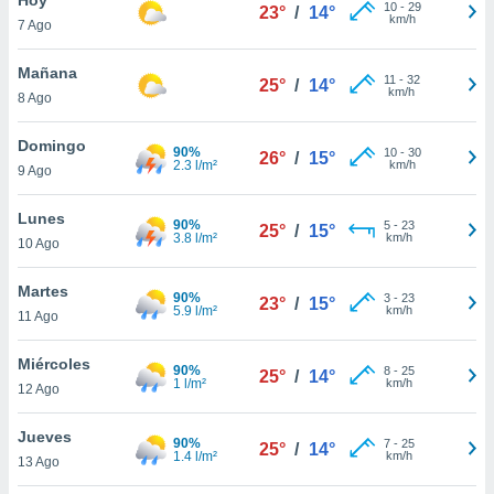
10
-
29
23°
/
14°
km/h
7 Ago
do en
 mismo.
sultar más
Mañana
11
-
32
25°
/
14°
 en nuestra
km/h
8 Ago
 Cookies
y
ualquier
Domingo
90%
10
-
30
26°
/
15°
2.3 l/m²
km/h
9 Ago
ento
 botón
ación de
Lunes
90%
5
-
23
25°
/
15°
kies
3.8 l/m²
km/h
10 Ago
 disponible
e nuestra
Martes
90%
3
-
23
.
23°
/
15°
5.9 l/m²
km/h
11 Ago
IVAMENTE,
Miércoles
90%
8
-
25
25°
/
14°
1 l/m²
km/h
12 Ago
as
 a cookies
Jueves
90%
7
-
25
25°
/
14°
1.4 l/m²
km/h
 no aceptar
13 Ago
ón de