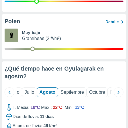
 seleccionar
o.
calización
precisa e
Polen
Detalle
ión mediante
Muy bajo
, publicidad
Gramíneas (2 #/m³)
dos,
 publicidad
,
ón de
¿Qué tiempo hace en Gyulagarak en
 desarrollo
s.
agosto
?
tros 1199
ios
yo
Junio
Julio
Agosto
Septiembre
Octubre
Noviemb
T. Media:
18°C
Max.:
22°C
Min:
13°C
Días de lluvia:
11
días
Acum. de lluvia:
49 l/m²