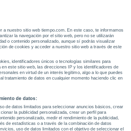
Aviso de nivel amarillo
Alerta moderada por tormenta en
Gurs hoy
er a nuestro sitio web tiempo.com. En este caso, te informamos
tizar la navegación por el sitio web, pero no se utilizarán
dad o contenido personalizado, aunque sí podrás visualizar
ción de cookies y acceder a nuestro sitio web a través de este
es, identificadores únicos o tecnologías similares para
n este sitio web, las direcciones IP y los identificadores de
rsonales en virtud de un interés legítimo, algo a lo que puedes
e nubosidad
Radar de lluvia
Satélites
Modelos
 al tratamiento de datos en cualquier momento haciendo clic en
miento de datos:
Martes
Miércoles
Jueves
Viernes
uso de datos limitados para seleccionar anuncios básicos, crear
11 Ago
12 Ago
13 Ago
14 Ago
ccionar la publicidad personalizada, crear un perfil para
ontenido personalizado, medir el rendimiento de la publicidad,
vés de estadísticas o a través de la combinación de datos
rvicios, uso de datos limitados con el objetivo de seleccionar el