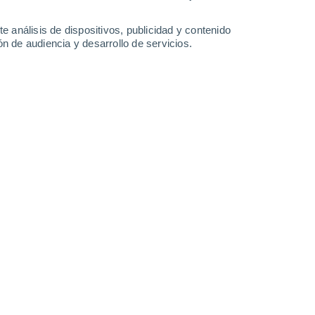
34°
/
19°
36°
/
20°
38°
/
20°
38°
/
19°
e análisis de dispositivos, publicidad y contenido
n de audiencia y desarrollo de servicios.
-
21
km/h
10
-
23
km/h
11
-
27
km/h
7
-
29
km/h
Noroeste
7 Alto
2
-
16 km/h
FPS:
15-25
Norte
8 ¡Muy Alto!
3
-
16 km/h
FPS:
25-50
Norte
7 Alto
4
-
17 km/h
FPS:
15-25
Noreste
6 Alto
5
-
16 km/h
FPS:
15-25