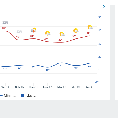
50
38°
40
35°
34°
33°
33°
32°
32°
30
20
21°
21°
20°
19°
19°
19°
10
18°
l/m²
Vie
14
Sáb
15
Dom
16
Lun
17
Mar
18
Mié
19
Jue
20
Mínima
Lluvia