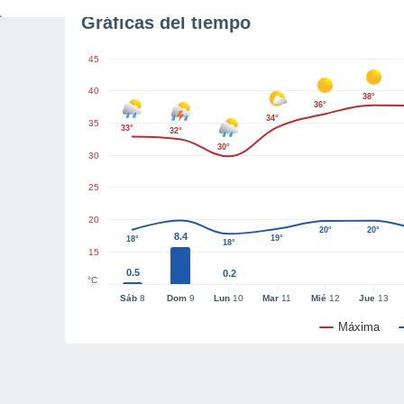
Gráficas del tiempo
45
40
38°
36°
34°
35
33°
32°
30°
30
25
20
20°
20°
8.4
19°
18°
18°
15
0.5
0.2
°C
Sáb
8
Dom
9
Lun
10
Mar
11
Mié
12
Jue
13
Máxima