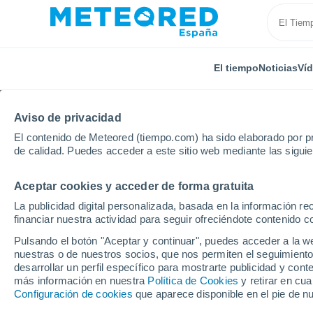
El tiempo
Noticias
Ví
Aviso de privacidad
El contenido de Meteored (tiempo.com) ha sido elaborado por pr
de calidad. Puedes acceder a este sitio web mediante las sigui
Aceptar cookies y acceder de forma gratuita
Inicio
Francia
Nueva Aquitania
Pirineos Atlántic
La publicidad digital personalizada, basada en la información r
financiar nuestra actividad para seguir ofreciéndote contenido c
El Tiempo en Gurs
Pulsando el botón "Aceptar y continuar", puedes acceder a la w
nuestras o de nuestros socios, que nos permiten el seguimiento
13:18
Sábado
desarrollar un perfil específico para mostrarte publicidad y co
más información en nuestra
Política de Cookies
y retirar en cu
Configuración de cookies
que aparece disponible en el pie de n
Nubes y claros