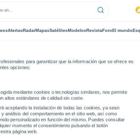
deos
Alertas
Radar
Mapas
Satélites
Modelos
Revista
Foro
El mundo
Esq
ofesionales para garantizar que la información que se ofrece es
entes opciones:
os
Gurs
ecogida mediante cookies o tecnologías similares, nos permite
on altos estándares de calidad sin coste.
eb aceptando la instalación de todas las cookies, ya sean
 y análisis del comportamiento en el sitio web, así como
...
ntenido personalizado en función del mismo. Puedes consultar
alquier momento el consentimiento pulsando el botón
Por horas
uestra página web.
Lluvias débiles en las próximas
horas