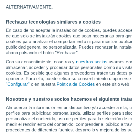
29°
ALTERNATIVAMENTE,
Rechazar tecnologías similares a cookies
UV
7 Alto
En caso de no aceptar la instalación de cookies, puedes acced
Sensación de 30°
FPS
15-25
de que solo se instalarán cookies que sean necesarias para garan
cookies para analizar el comportamiento ni para mostrar publici
publicidad general no personalizada. Puedes rechazar la instala
abono pulsando el botón "Rechazar".
Tormentas muy fuertes
Dejarán lluvias muy intensas, reventones y
Con su consentimiento, nosotros y
nuestros socios
usamos cooki
pedrisco en las comunidades del norte
almacenar, acceder y procesar datos personales como su visita e
cookies. Es posible que algunos proveedores traten tus datos pe
El Tiempo 1 - 7 días
Por horas
Actualidad
Mapa d
oponerte. Para ello, puede retirar su consentimiento u oponerse
"Configurar"
o en nuestra
Política de Cookies
en este sitio web.
Nosotros y nuestros socios hacemos el siguiente trata
Mañana
Lunes
Hoy
Almacenar la información en un dispositivo y/o acceder a ella, 
9 Ago
10 Ago
8 Ago
perfiles para publicidad personalizada, utilizar perfiles para sele
personalizar el contenido, uso de perfiles para la selección de c
medir el rendimiento del contenido, comprender al público a tra
procedentes de diferentes fuentes, desarrollo y mejora de los se
70%
40%
50%