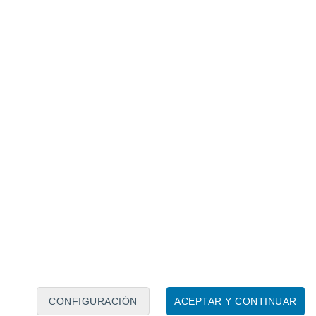
Calendario lunar
Lun
Mar
Mié
Jue
Vie
Sáb
Dom
8
9
10
11
12
13
14
15
16
17
18
19
20
21
CONFIGURACIÓN
ACEPTAR Y CONTINUAR