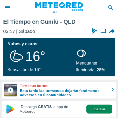
El Tiempo en Gumlu - QLD
privacidad
03:17
Sábado
...
o de
tiempo.com)
borado por
Nubes y claros
es para
16°
ue la
 que se
e calidad.
Menguante
eder a este
Sensación de 16°
Iluminada:
28%
ediante las
opciones:
Tormentas fuertes
ookies y
Esta tarde las tormentas dejarán fenómenos
e forma
adversos en 6 comunidades
d digital
¡Descarga
GRATIS
la app de
Instalar
ada, basada
Meteored!
mación