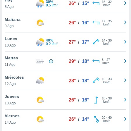
30%
15
-
32
26°
/
15°
0.5 l/m²
km/h
8 Ago
do en
 mismo.
sultar más
Mañana
17
-
35
26°
/
16°
 en nuestra
km/h
9 Ago
 Cookies
y
ualquier
Lunes
40%
14
-
30
27°
/
17°
0.2 l/m²
km/h
10 Ago
ento
 botón
ación de
Martes
8
-
27
29°
/
18°
kies
km/h
11 Ago
 disponible
e nuestra
Miércoles
16
-
33
.
28°
/
18°
km/h
12 Ago
IVAMENTE,
Jueves
18
-
38
26°
/
16°
km/h
13 Ago
as
 a cookies
Viernes
20
-
40
26°
/
14°
km/h
 no aceptar
14 Ago
ón de