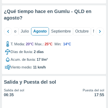
 seleccionar
o.
¿Qué tiempo hace en Gumlu - QLD en
calización
precisa e
agosto
?
ión mediante
, publicidad
yo
Junio
Julio
Agosto
Septiembre
Octubre
Noviemb
dos,
T. Media:
20°C
Max.:
25°C
Min:
14°C
 publicidad
,
Días de lluvia:
2
días
ón de
 desarrollo
Acum. de lluvia:
17 l/m²
s.
Viento medio:
11 km/h
tros 1199
ios
Salida y Puesta del sol
Salida del sol
Puesta del sol
06:35
17:55