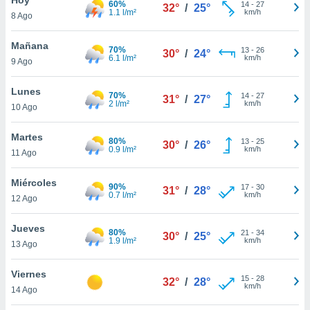
60%
14
-
27
32°
/
25°
1.1 l/m²
km/h
8 Ago
do en
 mismo.
sultar más
Mañana
70%
13
-
26
30°
/
24°
 en nuestra
6.1 l/m²
km/h
9 Ago
 Cookies
y
ualquier
Lunes
70%
14
-
27
31°
/
27°
2 l/m²
km/h
10 Ago
ento
 botón
ación de
Martes
80%
13
-
25
30°
/
26°
kies
0.9 l/m²
km/h
11 Ago
 disponible
e nuestra
Miércoles
90%
17
-
30
.
31°
/
28°
0.7 l/m²
km/h
12 Ago
IVAMENTE,
Jueves
80%
21
-
34
30°
/
25°
1.9 l/m²
km/h
13 Ago
as
 a cookies
Viernes
15
-
28
32°
/
28°
km/h
 no aceptar
14 Ago
ón de