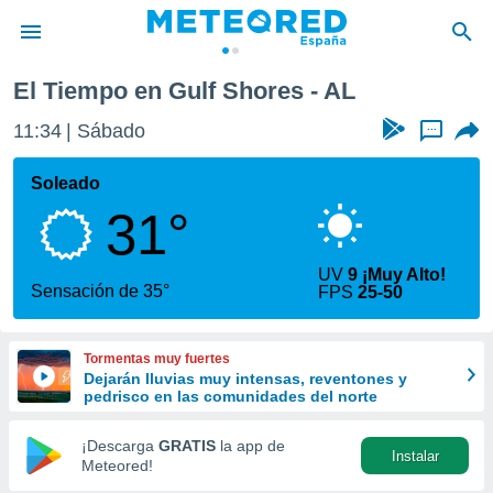
El Tiempo en Gulf Shores - AL
privacidad
11:34
Sábado
...
o de
tiempo.com)
borado por
Soleado
es para
31°
ue la
 que se
e calidad.
UV
9 ¡Muy Alto!
eder a este
Sensación de 35°
FPS
25-50
ediante las
opciones:
Tormentas muy fuertes
ookies y
Dejarán lluvias muy intensas, reventones y
e forma
pedrisco en las comunidades del norte
d digital
¡Descarga
GRATIS
la app de
Instalar
ada, basada
Meteored!
mación