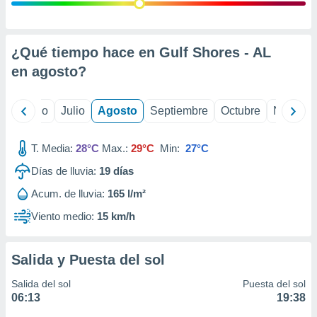
 seleccionar
o.
calización
precisa e
¿Qué tiempo hace en Gulf Shores - AL
ión mediante
en
agosto
?
, publicidad
yo
Junio
Julio
Agosto
Septiembre
Octubre
Noviemb
dos,
 publicidad
,
T. Media:
28°C
Max.:
29°C
Min:
27°C
ón de
Días de lluvia:
19
días
 desarrollo
s.
Acum. de lluvia:
165 l/m²
tros 1199
Viento medio:
15 km/h
ios
Salida y Puesta del sol
Salida del sol
Puesta del sol
06:13
19:38