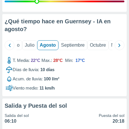
 seleccionar
o.
calización
precisa e
¿Qué tiempo hace en Guernsey - IA en
ión mediante
agosto
?
, publicidad
yo
Junio
Julio
Agosto
Septiembre
Octubre
Noviemb
dos,
 publicidad
,
T. Media:
22°C
Max.:
28°C
Min:
17°C
ón de
Días de lluvia:
10
días
 desarrollo
s.
Acum. de lluvia:
100 l/m²
tros 1199
Viento medio:
11 km/h
ios
Salida y Puesta del sol
Salida del sol
Puesta del sol
06:10
20:18