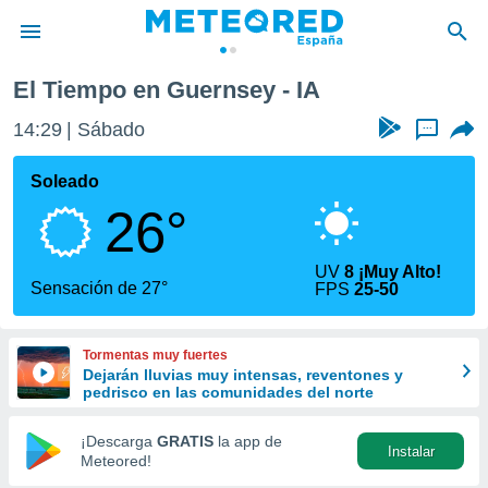
El Tiempo en Guernsey - IA
privacidad
14:29
Sábado
...
o de
tiempo.com)
borado por
Soleado
es para
26°
ue la
 que se
e calidad.
UV
8 ¡Muy Alto!
eder a este
Sensación de 27°
FPS
25-50
ediante las
opciones:
Tormentas muy fuertes
ookies y
Dejarán lluvias muy intensas, reventones y
e forma
pedrisco en las comunidades del norte
d digital
¡Descarga
GRATIS
la app de
Instalar
ada, basada
Meteored!
mación