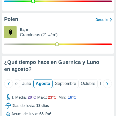
 seleccionar
o.
calización
precisa e
Polen
Detalle
ión mediante
Bajo
, publicidad
Gramíneas (21 #/m³)
dos,
 publicidad
,
ón de
¿Qué tiempo hace en Guernica y Luno
 desarrollo
s.
en
agosto
?
tros 1199
ios
yo
Junio
Julio
Agosto
Septiembre
Octubre
Noviemb
T. Media:
20°C
Max.:
23°C
Min:
16°C
Días de lluvia:
13
días
Acum. de lluvia:
68 l/m²