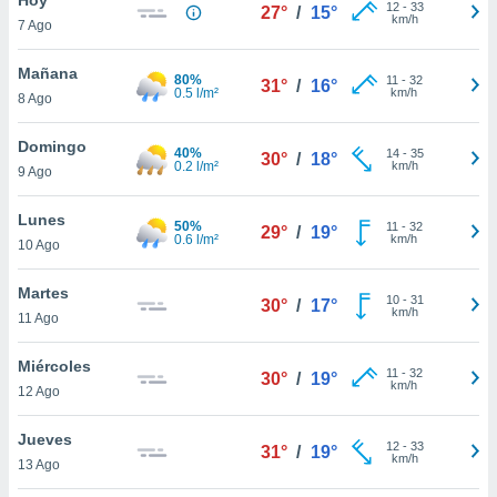
12
-
33
27°
/
15°
km/h
7 Ago
do en
 mismo.
sultar más
Mañana
80%
11
-
32
31°
/
16°
 en nuestra
0.5 l/m²
km/h
8 Ago
 Cookies
y
ualquier
Domingo
40%
14
-
35
30°
/
18°
0.2 l/m²
km/h
9 Ago
ento
 botón
ación de
Lunes
50%
11
-
32
29°
/
19°
kies
0.6 l/m²
km/h
10 Ago
 disponible
e nuestra
Martes
10
-
31
.
30°
/
17°
km/h
11 Ago
IVAMENTE,
Miércoles
11
-
32
30°
/
19°
km/h
12 Ago
as
 a cookies
Jueves
12
-
33
31°
/
19°
km/h
 no aceptar
13 Ago
ón de