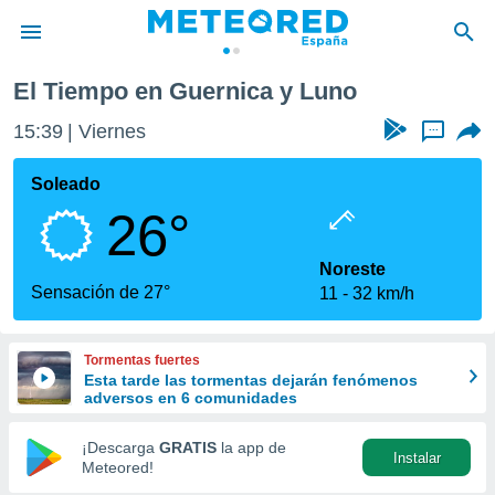
El Tiempo en Guernica y Luno
privacidad
15:39
Viernes
...
o de
tiempo.com)
borado por
Soleado
es para
26°
ue la
 que se
e calidad.
Noreste
eder a este
Sensación de 27°
11
32 km/h
ediante las
opciones:
Tormentas fuertes
ookies y
Esta tarde las tormentas dejarán fenómenos
e forma
adversos en 6 comunidades
d digital
¡Descarga
GRATIS
la app de
Instalar
ada, basada
Meteored!
mación