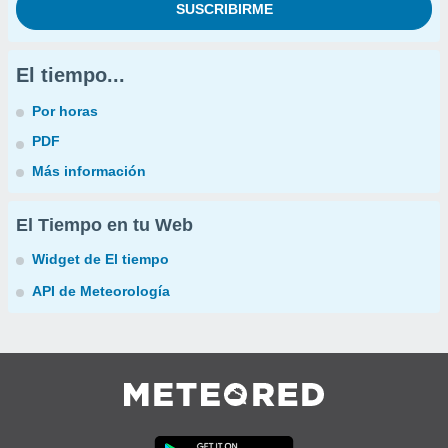
El tiempo...
Por horas
PDF
Más información
El Tiempo en tu Web
Widget de El tiempo
API de Meteorología