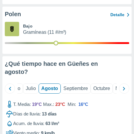
 seleccionar
o.
Polen
Detalle
calización
precisa e
Bajo
ión mediante
Gramíneas (11 #/m³)
, publicidad
dos,
 publicidad
,
¿Qué tiempo hace en Güeñes en
ón de
agosto
?
 desarrollo
s.
tros 1199
yo
Junio
Julio
Agosto
Septiembre
Octubre
Noviemb
ios
T. Media:
19°C
Max.:
23°C
Min:
16°C
Días de lluvia:
13
días
Acum. de lluvia:
63 l/m²
Viento medio:
9 km/h