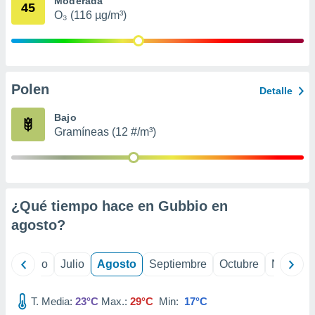
Moderada
 seleccionar
45
o.
O₃ (116 µg/m³)
calización
precisa e
ión mediante
Polen
, publicidad
Detalle
dos,
Bajo
 publicidad
Gramíneas (12 #/m³)
,
ón de
 desarrollo
s.
¿Qué tiempo hace en Gubbio en
tros 1199
ios
agosto
?
yo
Junio
Julio
Agosto
Septiembre
Octubre
Noviemb
T. Media:
23°C
Max.:
29°C
Min:
17°C