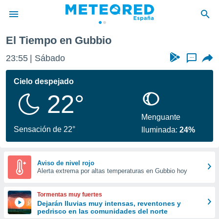
El Tiempo en Gubbio
privacidad
23:55
Sábado
...
o de
tiempo.com)
borado por
Cielo despejado
es para
22°
ue la
 que se
e calidad.
Menguante
eder a este
Sensación de 22°
Iluminada:
24%
ediante las
opciones:
ookies y
Aviso de nivel rojo
Alerta extrema por altas temperaturas en Gubbio hoy
e forma
d digital
Tormentas muy fuertes
ada, basada
Dejarán lluvias muy intensas, reventones y
pedrisco en las comunidades del norte
mación