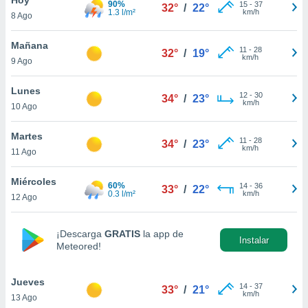
90%
15
-
37
32°
/
22°
1.3 l/m²
km/h
8 Ago
do en
 mismo.
sultar más
Mañana
11
-
28
32°
/
19°
 en nuestra
km/h
9 Ago
 Cookies
y
ualquier
Lunes
12
-
30
34°
/
23°
km/h
10 Ago
ento
 botón
ación de
Martes
11
-
28
34°
/
23°
kies
km/h
11 Ago
 disponible
e nuestra
Miércoles
60%
14
-
36
.
33°
/
22°
0.3 l/m²
km/h
12 Ago
IVAMENTE,
¡Descarga
GRATIS
la app de
Instalar
Meteored!
as
 a cookies
Jueves
 no aceptar
14
-
37
33°
/
21°
km/h
13 Ago
ón de