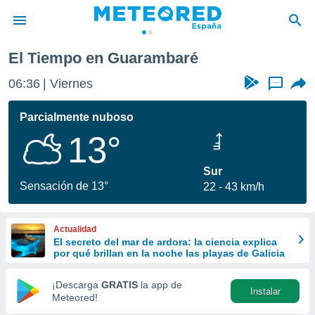
El Tiempo en Guarambaré
privacidad
06:36
Viernes
...
o de
tiempo.com)
borado por
Parcialmente nuboso
es para
13°
ue la
 que se
e calidad.
Sur
eder a este
Sensación de 13°
22
43 km/h
ediante las
opciones:
Actualidad
ookies y
El secreto del mar de ardora: la ciencia explica
e forma
por qué brillan en la noche las playas de Galicia
d digital
¡Descarga
GRATIS
la app de
Instalar
ada, basada
Meteored!
mación