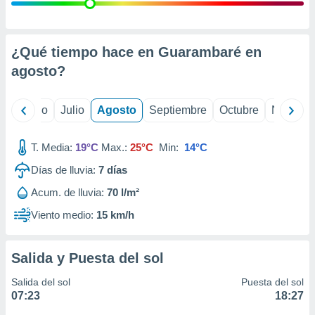
 seleccionar
o.
calización
precisa e
¿Qué tiempo hace en Guarambaré en
ión mediante
agosto
?
, publicidad
yo
Junio
Julio
Agosto
Septiembre
Octubre
Noviemb
dos,
 publicidad
,
T. Media:
19°C
Max.:
25°C
Min:
14°C
ón de
Días de lluvia:
7
días
 desarrollo
s.
Acum. de lluvia:
70 l/m²
tros 1199
Viento medio:
15 km/h
ios
Salida y Puesta del sol
Salida del sol
Puesta del sol
07:23
18:27