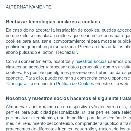
32°
ALTERNATIVAMENTE,
Rechazar tecnologías similares a cookies
UV
7 Alto
En caso de no aceptar la instalación de cookies, puedes acced
Sensación de 32°
FPS
15-25
de que solo se instalarán cookies que sean necesarias para garan
cookies para analizar el comportamiento ni para mostrar publici
publicidad general no personalizada. Puedes rechazar la instala
abono pulsando el botón "Rechazar".
Actualidad
El secreto del mar de ardora: la ciencia expli
Con su consentimiento, nosotros y
nuestros socios
usamos cooki
qué brillan en la noche las playas de Galicia
almacenar, acceder y procesar datos personales como su visita e
cookies. Es posible que algunos proveedores traten tus datos pe
El Tiempo 1 - 7 días
Por horas
Actualidad
Mapa d
oponerte. Para ello, puede retirar su consentimiento u oponerse
"Configurar"
o en nuestra
Política de Cookies
en este sitio web.
Nosotros y nuestros socios hacemos el siguiente trata
Mañana
Domingo
Hoy
Almacenar la información en un dispositivo y/o acceder a ella, 
8 Ago
9 Ago
7 Ago
perfiles para publicidad personalizada, utilizar perfiles para sele
personalizar el contenido, uso de perfiles para la selección de c
medir el rendimiento del contenido, comprender al público a tra
procedentes de diferentes fuentes, desarrollo y mejora de los se
50%