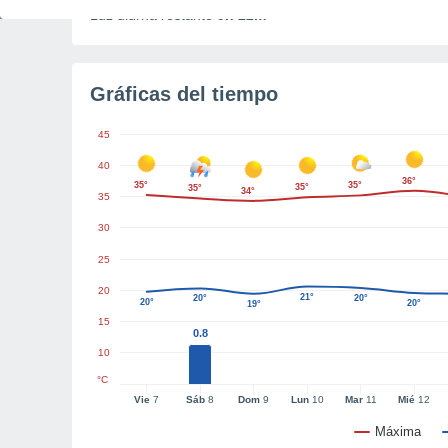
Luz diurna restante
9h 22m
Gráficas del tiempo
45
40
36°
35°
35°
35°
35°
34°
35
30
25
20
21°
20°
20°
20°
20°
19°
15
0.8
10
°C
Vie
7
Sáb
8
Dom
9
Lun
10
Mar
11
Mié
12
Máxima