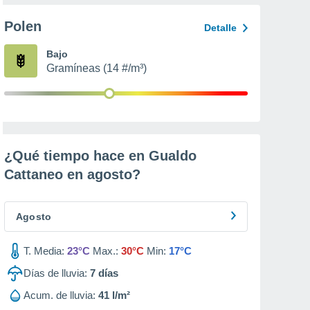
Polen
Detalle
Bajo
Gramíneas (14 #/m³)
¿Qué tiempo hace en Gualdo
Cattaneo en
agosto
?
Agosto
T. Media:
23°C
Max.:
30°C
Min:
17°C
Días de lluvia:
7
días
Acum. de lluvia:
41 l/m²