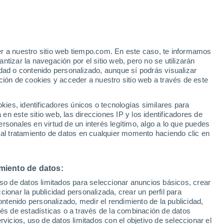
Aviso de nivel rojo
Alerta extrema por altas
temperaturas en Gualdo Cattaneo
hoy
er a nuestro sitio web tiempo.com. En este caso, te informamos
tizar la navegación por el sitio web, pero no se utilizarán
dad o contenido personalizado, aunque sí podrás visualizar
ción de cookies y acceder a nuestro sitio web a través de este
ca por
es, identificadores únicos o tecnologías similares para
n este sitio web, las direcciones IP y los identificadores de
rsonales en virtud de un interés legítimo, algo a lo que puedes
e nubosidad
Radar de lluvia
Satélites
Modelos
 al tratamiento de datos en cualquier momento haciendo clic en
miento de datos:
Lunes
Martes
Miércoles
Jueves
uso de datos limitados para seleccionar anuncios básicos, crear
10 Ago
11 Ago
12 Ago
13 Ago
ccionar la publicidad personalizada, crear un perfil para
ontenido personalizado, medir el rendimiento de la publicidad,
vés de estadísticas o a través de la combinación de datos
rvicios, uso de datos limitados con el objetivo de seleccionar el