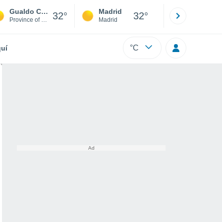
Gualdo Cattaneo
Madrid
Barcelona
32°
32°
Province of Perugia
Madrid
Barcelona
°C
uí