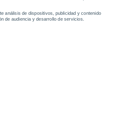
35°
/
21°
35°
/
20°
36°
/
20°
35°
/
19°
e análisis de dispositivos, publicidad y contenido
n de audiencia y desarrollo de servicios.
-
30
km/h
11
-
31
km/h
17
-
41
km/h
14
-
37
km/h
 de agosto
Noroeste
7 Alto
3
-
16 km/h
FPS:
15-25
Noroeste
8 ¡Muy Alto!
4
-
18 km/h
FPS:
25-50
Noroeste
8 ¡Muy Alto!
5
-
19 km/h
FPS:
25-50
Noroeste
6 Alto
6
-
21 km/h
FPS:
15-25