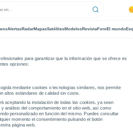
deos
Alertas
Radar
Mapas
Satélites
Modelos
Revista
Foro
El mundo
Esq
ofesionales para garantizar que la información que se ofrece es
entes opciones:
eo
ecogida mediante cookies o tecnologías similares, nos permite
on altos estándares de calidad sin coste.
attaneo
eb aceptando la instalación de todas las cookies, ya sean
 y análisis del comportamiento en el sitio web, así como
...
ntenido personalizado en función del mismo. Puedes consultar
alquier momento el consentimiento pulsando el botón
Por horas
uestra página web.
Intervalos nubosos en las
próximas horas