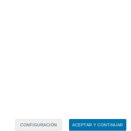
Calendario lunar
Lun
Mar
Mié
Jue
Vie
Sáb
Dom
7
8
9
10
11
12
13
14
15
16
17
18
19
20
CONFIGURACIÓN
ACEPTAR Y CONTINUAR