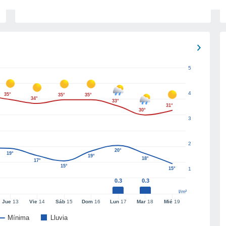
5
4
35°
35°
35°
34°
33°
31°
30°
3
2
20°
19°
19°
18°
17°
15°
15°
1
0.3
0.3
l/m²
Jue
13
Vie
14
Sáb
15
Dom
16
Lun
17
Mar
18
Mié
19
Mínima
Lluvia