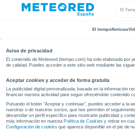
El tiempo
Noticias
Ví
Aviso de privacidad
El contenido de Meteored (tiempo.com) ha sido elaborado por pr
de calidad. Puedes acceder a este sitio web mediante las sigui
Aceptar cookies y acceder de forma gratuita
Inicio
Italia
Provincia de Perugia
Gualdo Cattan
La publicidad digital personalizada, basada en la información r
financiar nuestra actividad para seguir ofreciéndote contenido c
El Tiempo en Gualdo C
Pulsando el botón "Aceptar y continuar", puedes acceder a la w
nuestras o de nuestros socios, que nos permiten el seguimiento
11:32
Viernes
desarrollar un perfil específico para mostrarte publicidad y co
más información en nuestra
Política de Cookies
y retirar en cu
Configuración de cookies
que aparece disponible en el pie de n
Soleado