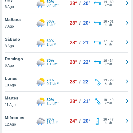
60%
14
-
30
28°
/
20°
0.4 l/m²
km/h
6 Ago
do en
 mismo.
sultar más
Mañana
50%
16
-
31
28°
/
20°
 en nuestra
1 l/m²
km/h
7 Ago
 Cookies
y
ualquier
Sábado
60%
17
-
32
28°
/
21°
1 l/m²
km/h
8 Ago
ento
 botón
ación de
Domingo
70%
16
-
34
28°
/
22°
kies
1.1 l/m²
km/h
9 Ago
 disponible
e nuestra
Lunes
70%
13
-
29
.
28°
/
22°
0.7 l/m²
km/h
10 Ago
IVAMENTE,
Martes
80%
19
-
40
28°
/
21°
1.3 l/m²
km/h
11 Ago
as
 a cookies
Miércoles
90%
26
-
47
24°
/
20°
16 l/m²
km/h
 no aceptar
12 Ago
ón de