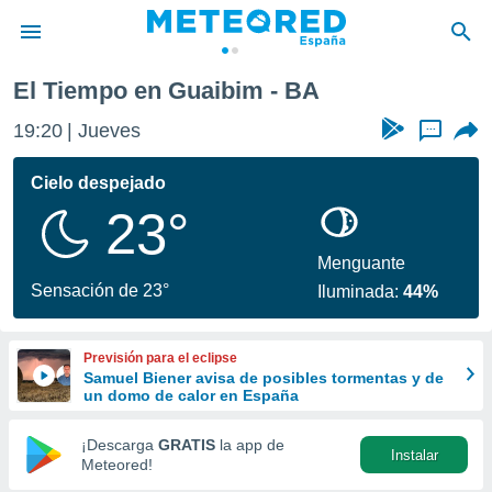
El Tiempo en Guaibim - BA
privacidad
19:20
Jueves
...
o de
tiempo.com)
borado por
Cielo despejado
es para
23°
ue la
 que se
e calidad.
Menguante
eder a este
Sensación de 23°
Iluminada:
44%
ediante las
opciones:
Previsión para el eclipse
ookies y
Samuel Biener avisa de posibles tormentas y de
e forma
un domo de calor en España
d digital
¡Descarga
GRATIS
la app de
Instalar
ada, basada
Meteored!
mación