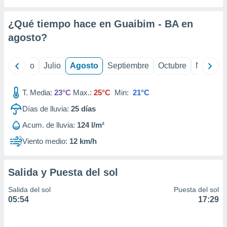
 seleccionar
o.
¿Qué tiempo hace en Guaibim - BA en
calización
precisa e
agosto
?
ión mediante
, publicidad
yo
Junio
Julio
Agosto
Septiembre
Octubre
Noviemb
dos,
T. Media:
23°C
Max.:
25°C
Min:
21°C
 publicidad
,
Días de lluvia:
25
días
ón de
 desarrollo
Acum. de lluvia:
124 l/m²
s.
Viento medio:
12 km/h
tros 1199
ios
Salida y Puesta del sol
Salida del sol
Puesta del sol
05:54
17:29