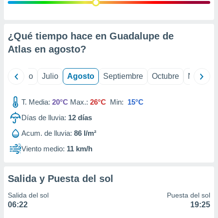
 seleccionar
o.
calización
precisa e
¿Qué tiempo hace en Guadalupe de
ión mediante
Atlas en
agosto
?
, publicidad
yo
Junio
Julio
Agosto
Septiembre
Octubre
Noviemb
dos,
 publicidad
,
T. Media:
20°C
Max.:
26°C
Min:
15°C
ón de
Días de lluvia:
12
días
 desarrollo
s.
Acum. de lluvia:
86 l/m²
tros 1199
Viento medio:
11 km/h
ios
Salida y Puesta del sol
Salida del sol
Puesta del sol
06:22
19:25