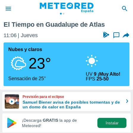
s
El Tiempo en Guadalupe de Atlas
privacidad
11:06
Jueves
...
o de
tiempo.com)
borado por
Nubes y claros
es para
23°
ue la
 que se
e calidad.
UV
9 ¡Muy Alto!
eder a este
Sensación de 25°
FPS
25-50
ediante las
opciones:
Previsión para el eclipse
ookies y
Samuel Biener avisa de posibles tormentas y de
e forma
un domo de calor en España
d digital
¡Descarga
GRATIS
la app de
Instalar
ada, basada
Meteored!
mación