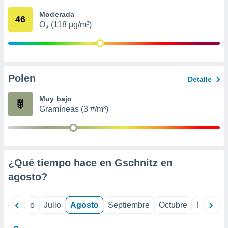
 seleccionar
o.
Moderada
46
O₃ (118 µg/m³)
calización
precisa e
ión mediante
, publicidad
Polen
Detalle
dos,
 publicidad
Muy bajo
,
Gramíneas (3 #/m³)
ón de
 desarrollo
s.
tros 1199
ios
¿Qué tiempo hace en Gschnitz en
agosto
?
yo
Junio
Julio
Agosto
Septiembre
Octubre
Noviemb