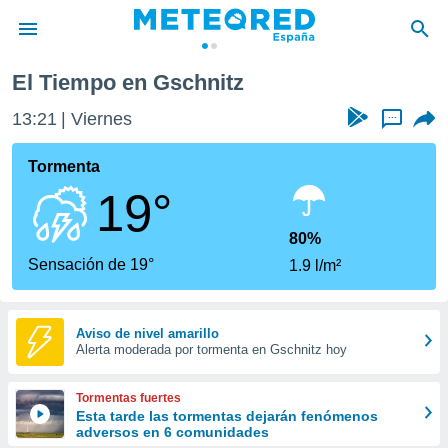
El Tiempo en Gschnitz
privacidad
13:21
Viernes
...
o de
tiempo.com)
borado por
Tormenta
es para
19°
ue la
 que se
e calidad.
80%
eder a este
Sensación de 19°
1.9 l/m²
ediante las
opciones:
ookies y
Aviso de nivel amarillo
Alerta moderada por tormenta en Gschnitz hoy
e forma
d digital
Tormentas fuertes
ada, basada
Esta tarde las tormentas dejarán fenómenos
adversos en 6 comunidades
mación