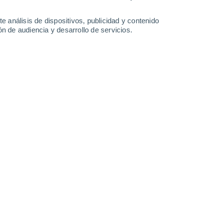
3.2 l/m²
1.3 l/m²
24°
/
17°
25°
/
14°
24°
/
15°
23°
/
14°
e análisis de dispositivos, publicidad y contenido
n de audiencia y desarrollo de servicios.
-
33
km/h
8
-
21
km/h
11
-
36
km/h
9
-
28
km/h
 hoy
, 8 de agosto
o
Sur
0 Bajo
6
-
14 km/h
FPS:
no
o
Sur
0 Bajo
6
-
13 km/h
FPS:
no
Sur
0 Bajo
7
-
14 km/h
FPS:
no
uboso
Sur
1 Bajo
12
-
23 km/h
FPS:
no