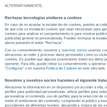
18°
ALTERNATIVAMENTE,
Rechazar tecnologías similares a cookies
Menguant
En caso de no aceptar la instalación de cookies, puedes acced
Iluminada
Sensación de 18°
de que solo se instalarán cookies que sean necesarias para garan
cookies para analizar el comportamiento ni para mostrar publici
publicidad general no personalizada. Puedes rechazar la instala
abono pulsando el botón "Rechazar".
Llega una vaguada
Este fin de semana dejará tormentas con lluv
Con su consentimiento, nosotros y
nuestros socios
usamos cooki
fuertes y granizo en España
almacenar, acceder y procesar datos personales como su visita e
cookies. Es posible que algunos proveedores traten tus datos pe
El Tiempo 1 - 7 días
Por horas
Actualidad
Mapa d
oponerte. Para ello, puede retirar su consentimiento u oponerse
"Configurar"
o en nuestra
Política de Cookies
en este sitio web.
Nosotros y nuestros socios hacemos el siguiente trata
Mañana
Lunes
Hoy
Almacenar la información en un dispositivo y/o acceder a ella, 
9 Ago
10 Ago
8 Ago
perfiles para publicidad personalizada, utilizar perfiles para sele
personalizar el contenido, uso de perfiles para la selección de c
medir el rendimiento del contenido, comprender al público a tra
procedentes de diferentes fuentes, desarrollo y mejora de los se
30%
70%
90%