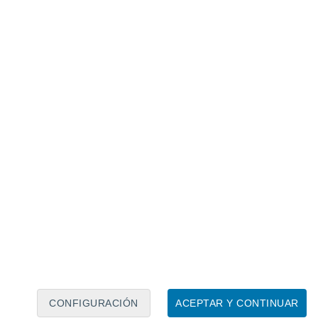
Calendario lunar
Lun
Mar
Mié
Jue
Vie
Sáb
Dom
8
9
10
11
12
13
14
15
16
17
18
19
20
21
CONFIGURACIÓN
ACEPTAR Y CONTINUAR