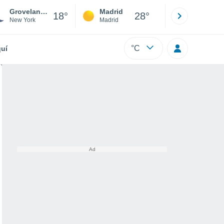
Groveland Corners
Madrid
Barcelona
18°
28°
New York
Madrid
Barcelona
°C
uí