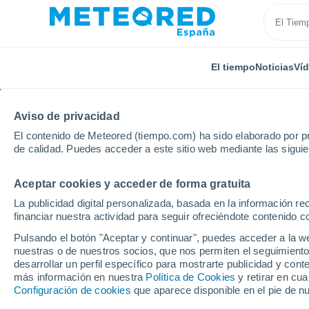
El tiempo
Noticias
Ví
Aviso de privacidad
El contenido de Meteored (tiempo.com) ha sido elaborado por pr
de calidad. Puedes acceder a este sitio web mediante las sigui
Aceptar cookies y acceder de forma gratuita
Inicio
Estados Unidos
Estado de Nueva York
Gr
La publicidad digital personalizada, basada en la información r
financiar nuestra actividad para seguir ofreciéndote contenido c
El Tiempo en Grovelan
Pulsando el botón "Aceptar y continuar", puedes acceder a la w
nuestras o de nuestros socios, que nos permiten el seguimiento
03:58
Sábado
desarrollar un perfil específico para mostrarte publicidad y co
más información en nuestra
Política de Cookies
y retirar en cu
Configuración de cookies
que aparece disponible en el pie de n
Cielo despejado