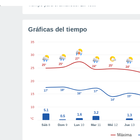
Tiempo para el amanecer
1h 40m
Gráficas del tiempo
35
30
27°
25°
25°
25°
24°
24°
25
20
18°
17°
17°
16°
15
15°
14°
10
5.1
3.2
1.6
1.3
0.5
°C
Sáb
8
Dom
9
Lun
10
Mar
11
Mié
12
Jue
13
Máxima