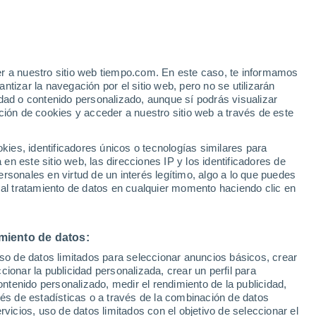
e
er a nuestro sitio web tiempo.com. En este caso, te informamos
:
22%
tizar la navegación por el sitio web, pero no se utilizarán
dad o contenido personalizado, aunque sí podrás visualizar
ción de cookies y acceder a nuestro sitio web a través de este
ias
es, identificadores únicos o tecnologías similares para
n este sitio web, las direcciones IP y los identificadores de
rsonales en virtud de un interés legítimo, algo a lo que puedes
e nubosidad
Radar de lluvia
Satélites
Modelos
 al tratamiento de datos en cualquier momento haciendo clic en
miento de datos:
Martes
Miércoles
Jueves
Viernes
uso de datos limitados para seleccionar anuncios básicos, crear
11 Ago
12 Ago
13 Ago
14 Ago
ccionar la publicidad personalizada, crear un perfil para
ontenido personalizado, medir el rendimiento de la publicidad,
vés de estadísticas o a través de la combinación de datos
rvicios, uso de datos limitados con el objetivo de seleccionar el
80%
80%