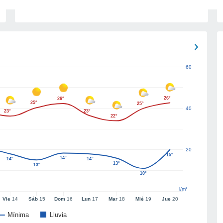
60
26°
26°
25°
25°
40
23°
23°
22°
20
15°
14°
14°
14°
13°
13°
10°
l/m²
Vie
14
Sáb
15
Dom
16
Lun
17
Mar
18
Mié
19
Jue
20
Mínima
Lluvia