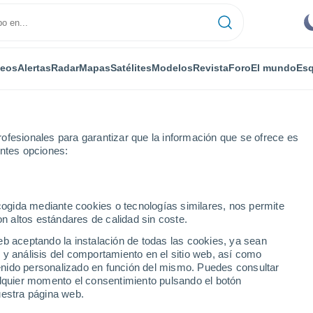
deos
Alertas
Radar
Mapas
Satélites
Modelos
Revista
Foro
El mundo
Esq
ofesionales para garantizar que la información que se ofrece es
entes opciones:
oveland Corners
ecogida mediante cookies o tecnologías similares, nos permite
on altos estándares de calidad sin coste.
d Corners - NY
eb aceptando la instalación de todas las cookies, ya sean
 y análisis del comportamiento en el sitio web, así como
...
ntenido personalizado en función del mismo. Puedes consultar
alquier momento el consentimiento pulsando el botón
Por horas
uestra página web.
Lluvias débiles en las próximas
horas