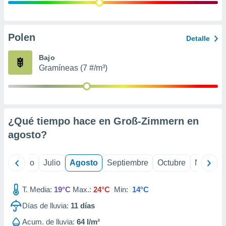
 seleccionar
o.
calización
precisa e
Polen
Detalle
ión mediante
Bajo
, publicidad
Gramíneas (7 #/m³)
dos,
 publicidad
,
ón de
¿Qué tiempo hace en Groß-Zimmern en
 desarrollo
s.
agosto
?
tros 1199
ios
yo
Junio
Julio
Agosto
Septiembre
Octubre
Noviemb
T. Media:
19°C
Max.:
24°C
Min:
14°C
Días de lluvia:
11
días
Acum. de lluvia:
64 l/m²