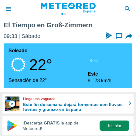
El Tiempo en Groß-Zimmern
privacidad
09:33
Sábado
...
o de
tiempo.com)
borado por
Soleado
es para
22°
ue la
 que se
e calidad.
Este
eder a este
Sensación de 22°
9
23 km/h
ediante las
opciones:
Llega una vaguada
ookies y
Este fin de semana dejará tormentas con lluvias
e forma
fuertes y granizo en España
d digital
¡Descarga
GRATIS
la app de
Instalar
ada, basada
Meteored!
mación