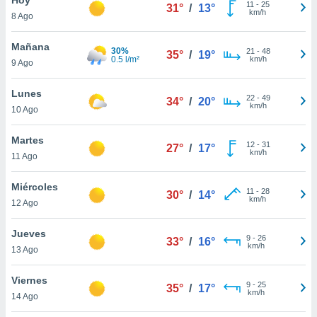
11
-
25
31°
/
13°
km/h
8 Ago
do en
 mismo.
sultar más
Mañana
30%
21
-
48
35°
/
19°
 en nuestra
0.5 l/m²
km/h
9 Ago
 Cookies
y
ualquier
Lunes
22
-
49
34°
/
20°
km/h
10 Ago
ento
 botón
ación de
Martes
12
-
31
27°
/
17°
kies
km/h
11 Ago
 disponible
e nuestra
Miércoles
11
-
28
.
30°
/
14°
km/h
12 Ago
IVAMENTE,
Jueves
9
-
26
33°
/
16°
km/h
13 Ago
as
 a cookies
Viernes
9
-
25
35°
/
17°
km/h
 no aceptar
14 Ago
ón de