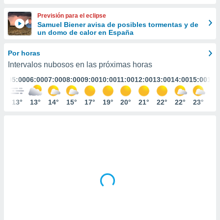
ediante
ecnologías
Previsión para el eclipse
nos permite
Samuel Biener avisa de posibles tormentas y de
estra
un domo de calor en España
ara seguir
e contenido
Por horas
stándares
ACEPTAR
Intervalos nubosos en las próximas horas
sin coste.
Y
:00
05:00
06:00
07:00
08:00
09:00
10:00
11:00
12:00
13:00
14:00
15:00
16:
CONTINUAR
 botón
continuar",
der a la
3°
13°
13°
14°
15°
17°
19°
20°
21°
22°
22°
23°
23
CONFIGURACIÓN
ndo la
 de todas
, ya sean
de nuestros
 nos
 y análisis
tamiento en
b, así como
un perfil
para
ublicidad y