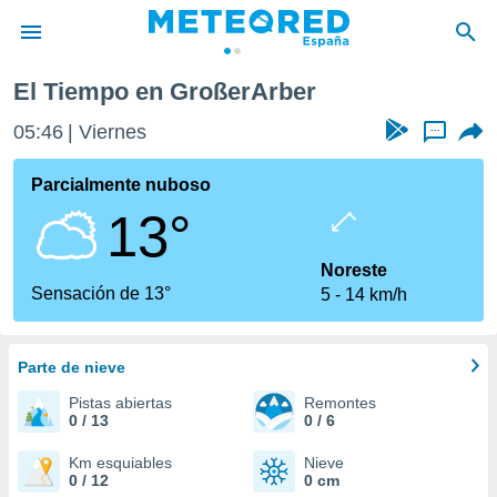
El Tiempo en GroßerArber
privacidad
05:46
Viernes
...
o de
tiempo.com)
borado por
Parcialmente nuboso
es para
13°
ue la
 que se
e calidad.
Noreste
eder a este
Sensación de 13°
5
14 km/h
ediante las
opciones:
Parte de nieve
ookies y
e forma
Pistas abiertas
Remontes
0 / 13
0 / 6
d digital
ada, basada
Km esquiables
Nieve
0 / 12
0 cm
mación