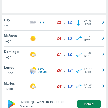
do en
 mismo.
sultar más
Hoy
 en nuestra
22
-
33
23°
/
12°
km/h
 Cookies
y
7 Ago
ualquier
Mañana
9
-
31
24°
/
10°
ento
km/h
8 Ago
 botón
ación de
Domingo
kies
8
-
28
27°
/
12°
km/h
 disponible
9 Ago
e nuestra
.
Lunes
60%
17
-
48
26°
/
17°
0.9 l/m²
km/h
10 Ago
IVAMENTE,
Martes
12
-
38
24°
/
13°
km/h
11 Ago
as
 a cookies
 no aceptar
¡Descarga
GRATIS
la app de
Instalar
ón de
Meteored!