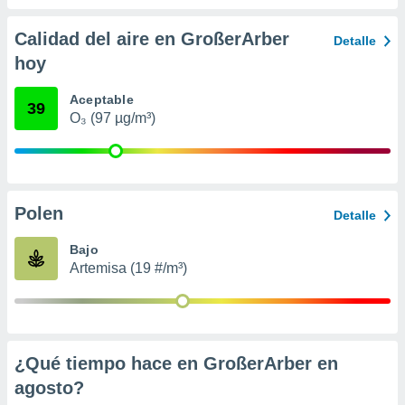
 seleccionar
o.
Calidad del aire en GroßerArber
Detalle
calización
hoy
precisa e
ión mediante
Aceptable
39
, publicidad
O₃ (97 µg/m³)
dos,
 publicidad
,
ón de
Polen
Detalle
 desarrollo
s.
Bajo
tros 1199
Artemisa (19 #/m³)
ios
¿Qué tiempo hace en GroßerArber en
agosto
?