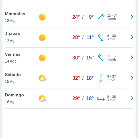
uedes
uestro sitio
Miércoles
.com. En
11
-
34
24°
/
9°
km/h
te
12 Ago
 de que
talarán
Jueves
6
-
30
e sean
28°
/
11°
km/h
13 Ago
para
a
Viernes
por el sitio
11
-
36
30°
/
15°
km/h
o se
14 Ago
cookies para
Sábado
9
-
37
32°
/
18°
nto ni para
km/h
15 Ago
licidad o
Domingo
ado, aunque
8
-
38
29°
/
18°
km/h
sualizar
16 Ago
general no
ada. Puedes
 instalación
y acceder a
io web a
ste abono