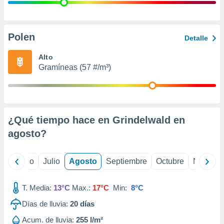
 seleccionar
o.
calización
precisa e
Polen
Detalle
ión mediante
Alto
, publicidad
Gramíneas (57 #/m³)
dos,
 publicidad
,
ón de
¿Qué tiempo hace en Grindelwald en
 desarrollo
s.
agosto
?
tros 1199
ios
yo
Junio
Julio
Agosto
Septiembre
Octubre
Noviemb
T. Media:
13°C
Max.:
17°C
Min:
8°C
Días de lluvia:
20
días
Acum. de lluvia:
255 l/m²