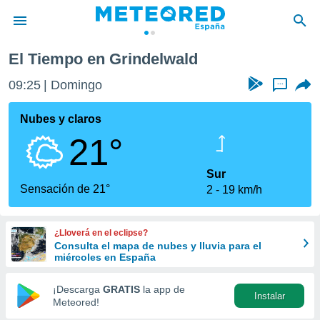
El Tiempo en Grindelwald
privacidad
09:25
Domingo
...
o de
tiempo.com)
borado por
Nubes y claros
es para
21°
ue la
 que se
e calidad.
Sur
eder a este
Sensación de 21°
2
19 km/h
ediante las
opciones:
¿Lloverá en el eclipse?
ookies y
Consulta el mapa de nubes y lluvia para el
e forma
miércoles en España
d digital
¡Descarga
GRATIS
la app de
Instalar
ada, basada
Meteored!
mación