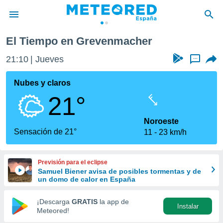
er
El Tiempo en Grevenmacher
privacidad
21:10
Jueves
...
o de
tiempo.com)
borado por
Nubes y claros
es para
21°
ue la
 que se
e calidad.
Noroeste
eder a este
Sensación de 21°
11
23 km/h
ediante las
opciones:
Previsión para el eclipse
ookies y
Samuel Biener avisa de posibles tormentas y de
e forma
un domo de calor en España
d digital
¡Descarga
GRATIS
la app de
Instalar
ada, basada
Meteored!
mación