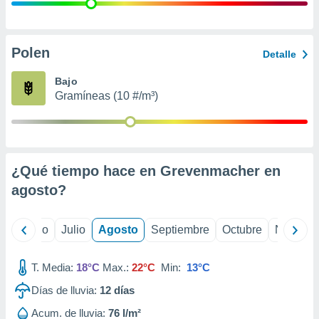
 seleccionar
o.
calización
precisa e
Polen
Detalle
ión mediante
Bajo
, publicidad
Gramíneas (10 #/m³)
dos,
 publicidad
,
ón de
¿Qué tiempo hace en Grevenmacher en
 desarrollo
s.
agosto
?
tros 1199
ios
yo
Junio
Julio
Agosto
Septiembre
Octubre
Noviemb
T. Media:
18°C
Max.:
22°C
Min:
13°C
Días de lluvia:
12
días
Acum. de lluvia:
76 l/m²