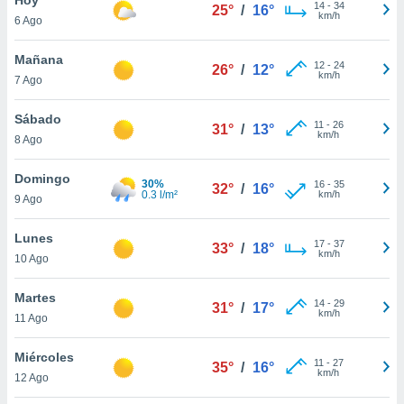
14
-
34
25°
/
16°
km/h
6 Ago
do en
 mismo.
sultar más
Mañana
12
-
24
26°
/
12°
 en nuestra
km/h
7 Ago
 Cookies
y
ualquier
Sábado
11
-
26
31°
/
13°
km/h
8 Ago
ento
 botón
ación de
Domingo
30%
16
-
35
32°
/
16°
kies
0.3 l/m²
km/h
9 Ago
 disponible
e nuestra
Lunes
17
-
37
.
33°
/
18°
km/h
10 Ago
IVAMENTE,
Martes
14
-
29
31°
/
17°
km/h
11 Ago
as
 a cookies
Miércoles
11
-
27
35°
/
16°
km/h
 no aceptar
12 Ago
ón de