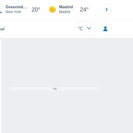
Greenridge Mobile Home Park
Madrid
Barcelona
20°
24°
New York
Madrid
Barcelona
°C
uí