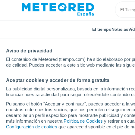
El tiempo
Noticias
Ví
Aviso de privacidad
El contenido de Meteored (tiempo.com) ha sido elaborado por pr
de calidad. Puedes acceder a este sitio web mediante las sigui
Aceptar cookies y acceder de forma gratuita
Inicio
Estados Unidos
Estado de Nueva York
Gr
La publicidad digital personalizada, basada en la información r
financiar nuestra actividad para seguir ofreciéndote contenido c
El Tiempo en Greenrid
Pulsando el botón "Aceptar y continuar", puedes acceder a la w
nuestras o de nuestros socios, que nos permiten el seguimiento
02:26
Domingo
desarrollar un perfil específico para mostrarte publicidad y co
más información en nuestra
Política de Cookies
y retirar en cu
Configuración de cookies
que aparece disponible en el pie de n
Cielo despejado