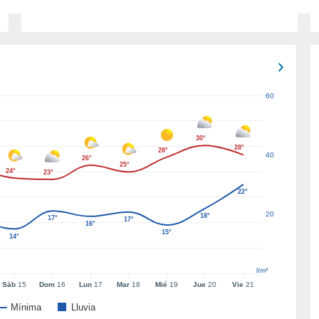
60
30°
28°
28°
40
26°
25°
24°
23°
22°
20
18°
17°
17°
16°
15°
14°
l/m²
Sáb
15
Dom
16
Lun
17
Mar
18
Mié
19
Jue
20
Vie
21
Mínima
Lluvia