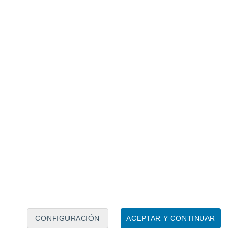
Calendario lunar
Lun
Mar
Mié
Jue
Vie
Sáb
Dom
9
10
11
12
13
14
15
16
17
18
19
20
21
22
CONFIGURACIÓN
ACEPTAR Y CONTINUAR