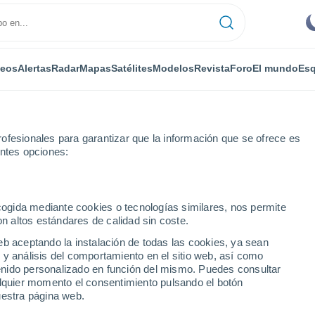
deos
Alertas
Radar
Mapas
Satélites
Modelos
Revista
Foro
El mundo
Esq
ofesionales para garantizar que la información que se ofrece es
entes opciones:
eenridge Mobile Home Park
ecogida mediante cookies o tecnologías similares, nos permite
on altos estándares de calidad sin coste.
ge Mobile Home Park - NY
eb aceptando la instalación de todas las cookies, ya sean
 y análisis del comportamiento en el sitio web, así como
...
ntenido personalizado en función del mismo. Puedes consultar
alquier momento el consentimiento pulsando el botón
Por horas
uestra página web.
Cielos despejados en las
próximas horas