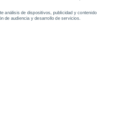
0.5 l/m²
26°
/
15°
25°
/
16°
25°
/
16°
24°
/
14°
e análisis de dispositivos, publicidad y contenido
n de audiencia y desarrollo de servicios.
-
19
km/h
14
-
30
km/h
9
-
28
km/h
11
-
26
km/h
 Park - NY hoy
, 9 de agosto
Oeste
0 Bajo
12
-
23 km/h
FPS:
no
Oeste
0 Bajo
11
-
21 km/h
FPS:
no
Oeste
0 Bajo
11
-
20 km/h
FPS:
no
Oeste
1 Bajo
13
-
22 km/h
FPS:
no