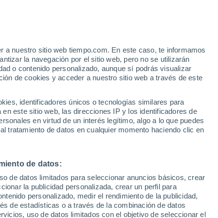
e
er a nuestro sitio web tiempo.com. En este caso, te informamos
:
13%
tizar la navegación por el sitio web, pero no se utilizarán
dad o contenido personalizado, aunque sí podrás visualizar
ción de cookies y acceder a nuestro sitio web a través de este
es, identificadores únicos o tecnologías similares para
n este sitio web, las direcciones IP y los identificadores de
rsonales en virtud de un interés legítimo, algo a lo que puedes
 temperatura
Radar de lluvia
Satélites
Modelos
 al tratamiento de datos en cualquier momento haciendo clic en
miento de datos:
iércoles
Jueves
Viernes
Sábado
uso de datos limitados para seleccionar anuncios básicos, crear
12 Ago
13 Ago
14 Ago
15 Ago
ccionar la publicidad personalizada, crear un perfil para
ontenido personalizado, medir el rendimiento de la publicidad,
vés de estadísticas o a través de la combinación de datos
rvicios, uso de datos limitados con el objetivo de seleccionar el
70%