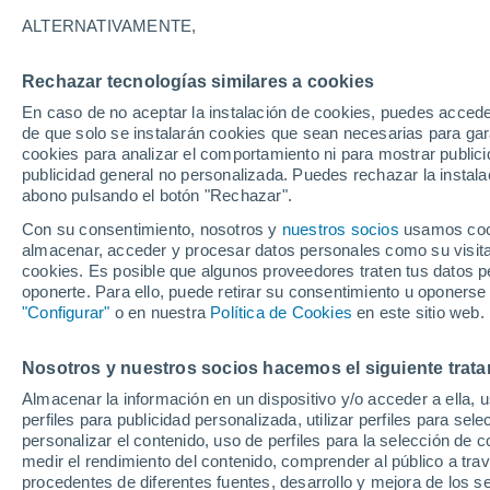
21°
ALTERNATIVAMENTE,
Rechazar tecnologías similares a cookies
Menguant
En caso de no aceptar la instalación de cookies, puedes acced
Iluminada
Sensación de 21°
de que solo se instalarán cookies que sean necesarias para garan
cookies para analizar el comportamiento ni para mostrar publici
publicidad general no personalizada. Puedes rechazar la instala
abono pulsando el botón "Rechazar".
¿Lloverá en el eclipse?
Consulta el mapa de nubes y lluvia para el
Con su consentimiento, nosotros y
nuestros socios
usamos cooki
miércoles en España
almacenar, acceder y procesar datos personales como su visita e
cookies. Es posible que algunos proveedores traten tus datos pe
El Tiempo 1 - 7 días
Por horas
Actualidad
Mapa de
oponerte. Para ello, puede retirar su consentimiento u oponerse
"Configurar"
o en nuestra
Política de Cookies
en este sitio web.
Nosotros y nuestros socios hacemos el siguiente trata
Mañana
Martes
M
Hoy
Almacenar la información en un dispositivo y/o acceder a ella, 
10 Ago
11 Ago
9 Ago
perfiles para publicidad personalizada, utilizar perfiles para sele
personalizar el contenido, uso de perfiles para la selección de c
medir el rendimiento del contenido, comprender al público a tra
procedentes de diferentes fuentes, desarrollo y mejora de los se
90%