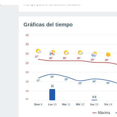
Tiempo para el amanecer
3h 13m
Gráficas del tiempo
40
35
30
27°
26°
26°
26°
25°
25°
25
20
19°
18°
17°
15
16°
16°
15°
11
10
0.5
°C
Dom
9
Lun
10
Mar
11
Mié
12
Jue
13
Vie
14
Máxima