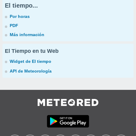
El tiempo...
Por horas
PDF
Más información
El Tiempo en tu Web
Widget de El tiempo
API de Meteorología