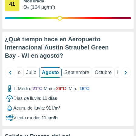
 seleccionar
Moderada
41
o.
O₃ (104 µg/m³)
calización
precisa e
ión mediante
¿Qué tiempo hace en Aeropuerto
, publicidad
Internacional Austin Straubel Green
dos,
Bay - WI en
agosto
?
 publicidad
,
ón de
yo
Junio
Julio
Agosto
Septiembre
Octubre
Noviemb
 desarrollo
s.
T. Media:
21°C
Max.:
26°C
Min:
16°C
tros 1199
ios
Días de lluvia:
11
días
Acum. de lluvia:
91 l/m²
Viento medio:
11 km/h