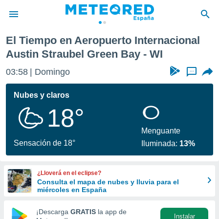
Austin Straubel Green Bay
El Tiempo en Aeropuerto Internacional
privacidad
Austin Straubel Green Bay - WI
o de
tiempo.com)
03:58
Domingo
...
borado por
es para
Nubes y claros
ue la
 que se
18°
e calidad.
eder a este
Menguante
ediante las
Sensación de 18°
opciones:
Iluminada:
13%
ookies y
e forma
¿Lloverá en el eclipse?
Consulta el mapa de nubes y lluvia para el
miércoles en España
d digital
ada, basada
¡Descarga
GRATIS
la app de
mación
Instalar