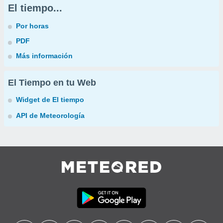
El tiempo...
Por horas
PDF
Más información
El Tiempo en tu Web
Widget de El tiempo
API de Meteorología