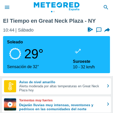
laza
El Tiempo en Great Neck Plaza - NY
privacidad
10:44
Sábado
...
o de
tiempo.com)
borado por
Soleado
es para
29°
ue la
 que se
e calidad.
Suroeste
eder a este
Sensación de 32°
10
32 km/h
ediante las
opciones:
Aviso de nivel amarillo
ookies y
Alerta moderada por altas temperaturas en Great Neck
e forma
Plaza hoy
d digital
Tormentas muy fuertes
ada, basada
Dejarán lluvias muy intensas, reventones y
pedrisco en las comunidades del norte
mación