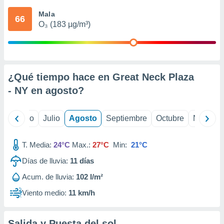
 seleccionar
o.
Mala
66
O₃ (183 µg/m³)
calización
precisa e
ión mediante
, publicidad
¿Qué tiempo hace en Great Neck Plaza
dos,
- NY en
agosto
?
 publicidad
,
ón de
yo
Junio
Julio
Agosto
Septiembre
Octubre
Noviemb
 desarrollo
s.
T. Media:
24°C
Max.:
27°C
Min:
21°C
tros 1199
ios
Días de lluvia:
11
días
Acum. de lluvia:
102 l/m²
Viento medio:
11 km/h
Salida y Puesta del sol