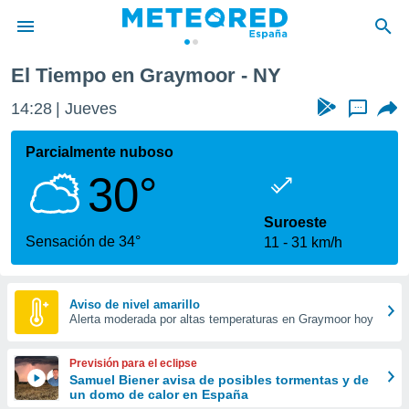
El Tiempo en Graymoor - NY
privacidad
14:28
Jueves
...
o de
tiempo.com)
borado por
Parcialmente nuboso
es para
30°
ue la
 que se
e calidad.
Suroeste
eder a este
Sensación de 34°
11
31 km/h
ediante las
opciones:
ookies y
Aviso de nivel amarillo
Alerta moderada por altas temperaturas en Graymoor hoy
e forma
d digital
Previsión para el eclipse
ada, basada
Samuel Biener avisa de posibles tormentas y de
un domo de calor en España
mación