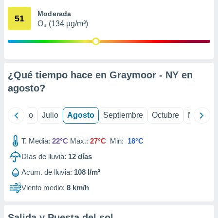
 seleccionar
o.
Moderada
51
O₃ (134 µg/m³)
calización
precisa e
ión mediante
, publicidad
¿Qué tiempo hace en Graymoor - NY en
dos,
agosto
?
 publicidad
,
ón de
yo
Junio
Julio
Agosto
Septiembre
Octubre
Noviemb
 desarrollo
s.
T. Media:
22°C
Max.:
27°C
Min:
18°C
tros 1199
ios
Días de lluvia:
12
días
Acum. de lluvia:
108 l/m²
Viento medio:
8 km/h
Salida y Puesta del sol