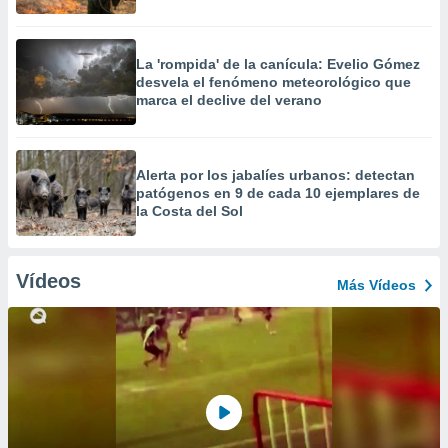
La 'rompida' de la canícula: Evelio Gómez
desvela el fenómeno meteorológico que
marca el declive del verano
Alerta por los jabalíes urbanos: detectan
patógenos en 9 de cada 10 ejemplares de
la Costa del Sol
Vídeos
Más Vídeos