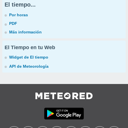
El tiempo...
Por horas
PDF
Más información
El Tiempo en tu Web
Widget de El tiempo
API de Meteorología