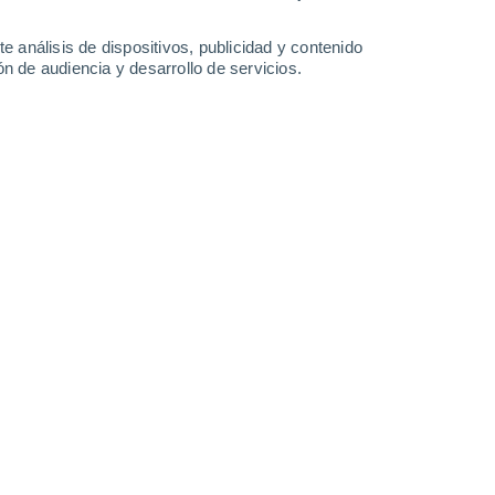
33°
/
18°
34°
/
19°
36°
/
20°
36°
/
20°
e análisis de dispositivos, publicidad y contenido
n de audiencia y desarrollo de servicios.
-
33
km/h
16
-
38
km/h
16
-
35
km/h
12
-
25
km/h
 de agosto
Este
0 Bajo
10
-
19 km/h
FPS:
no
Este
0 Bajo
12
-
21 km/h
FPS:
no
Este
0 Bajo
12
-
26 km/h
FPS:
no
Este
4 Medio
14
-
33 km/h
FPS:
6-10