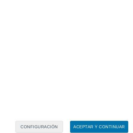
Calendario lunar
Lun
Mar
Mié
Jue
Vie
Sáb
Dom
8
9
10
11
12
13
14
15
16
17
18
19
20
21
CONFIGURACIÓN
ACEPTAR Y CONTINUAR