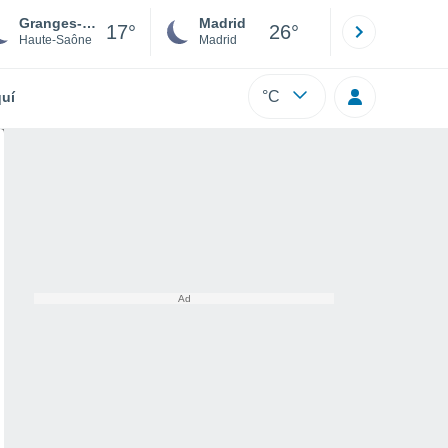
Granges-la-Ville
Madrid
Barcelona
17°
26°
Haute-Saône
Madrid
Barcelona
°C
uí