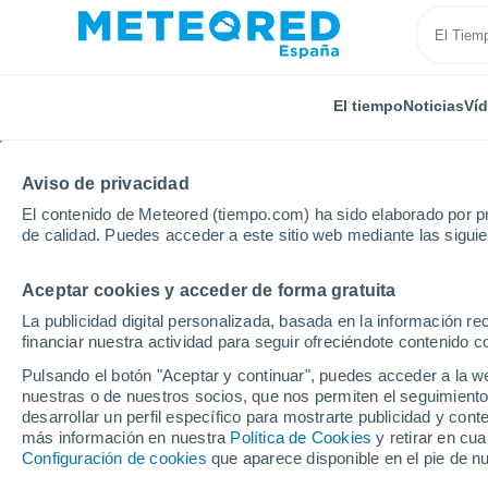
El tiempo
Noticias
Ví
Aviso de privacidad
El contenido de Meteored (tiempo.com) ha sido elaborado por pr
de calidad. Puedes acceder a este sitio web mediante las sigui
Aceptar cookies y acceder de forma gratuita
Inicio
Francia
Borgoña-Franco Condado
Alto S
La publicidad digital personalizada, basada en la información r
financiar nuestra actividad para seguir ofreciéndote contenido c
El Tiempo en Granges-l
Pulsando el botón "Aceptar y continuar", puedes acceder a la w
nuestras o de nuestros socios, que nos permiten el seguimiento
04:37
Sábado
desarrollar un perfil específico para mostrarte publicidad y co
más información en nuestra
Política de Cookies
y retirar en cu
Configuración de cookies
que aparece disponible en el pie de n
Cielo despejado