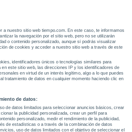
e
er a nuestro sitio web tiempo.com. En este caso, te informamos
:
24%
tizar la navegación por el sitio web, pero no se utilizarán
dad o contenido personalizado, aunque sí podrás visualizar
ción de cookies y acceder a nuestro sitio web a través de este
ias
es, identificadores únicos o tecnologías similares para
n este sitio web, las direcciones IP y los identificadores de
rsonales en virtud de un interés legítimo, algo a lo que puedes
e nubosidad
Radar de lluvia
Satélites
Modelos
 al tratamiento de datos en cualquier momento haciendo clic en
miento de datos:
Martes
Miércoles
Jueves
Viernes
uso de datos limitados para seleccionar anuncios básicos, crear
11 Ago
12 Ago
13 Ago
14 Ago
ccionar la publicidad personalizada, crear un perfil para
ontenido personalizado, medir el rendimiento de la publicidad,
vés de estadísticas o a través de la combinación de datos
rvicios, uso de datos limitados con el objetivo de seleccionar el