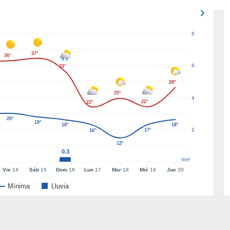
8
37°
36°
6
33°
28°
25°
4
22°
22°
20°
19°
18°
18°
2
17°
16°
12°
0.3
l/m²
Vie
14
Sáb
15
Dom
16
Lun
17
Mar
18
Mié
19
Jue
20
Mínima
Lluvia