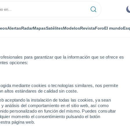
deos
Alertas
Radar
Mapas
Satélites
Modelos
Revista
Foro
El mundo
Esq
ofesionales para garantizar que la información que se ofrece es
entes opciones:
aona
Granges-la-Ville
ecogida mediante cookies o tecnologías similares, nos permite
on altos estándares de calidad sin coste.
a-Ville
eb aceptando la instalación de todas las cookies, ya sean
 y análisis del comportamiento en el sitio web, así como
...
ntenido personalizado en función del mismo. Puedes consultar
alquier momento el consentimiento pulsando el botón
Por horas
uestra página web.
Intervalos nubosos en las
próximas horas