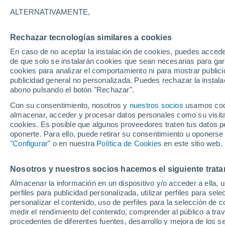
17°
ALTERNATIVAMENTE,
Rechazar tecnologías similares a cookies
Menguant
En caso de no aceptar la instalación de cookies, puedes acced
Iluminada
Sensación de 17°
de que solo se instalarán cookies que sean necesarias para garan
cookies para analizar el comportamiento ni para mostrar publici
publicidad general no personalizada. Puedes rechazar la instala
abono pulsando el botón "Rechazar".
Llega una vaguada
Este fin de semana dejará tormentas con lluv
Con su consentimiento, nosotros y
nuestros socios
usamos cooki
fuertes y granizo en España
almacenar, acceder y procesar datos personales como su visita e
cookies. Es posible que algunos proveedores traten tus datos pe
El Tiempo 1 - 7 días
Por horas
Actualidad
Mapa d
oponerte. Para ello, puede retirar su consentimiento u oponerse
"Configurar"
o en nuestra
Política de Cookies
en este sitio web.
Nosotros y nuestros socios hacemos el siguiente trata
Mañana
Lunes
Hoy
Almacenar la información en un dispositivo y/o acceder a ella, 
9 Ago
10 Ago
8 Ago
perfiles para publicidad personalizada, utilizar perfiles para sele
personalizar el contenido, uso de perfiles para la selección de c
medir el rendimiento del contenido, comprender al público a tra
procedentes de diferentes fuentes, desarrollo y mejora de los se
40%
40%