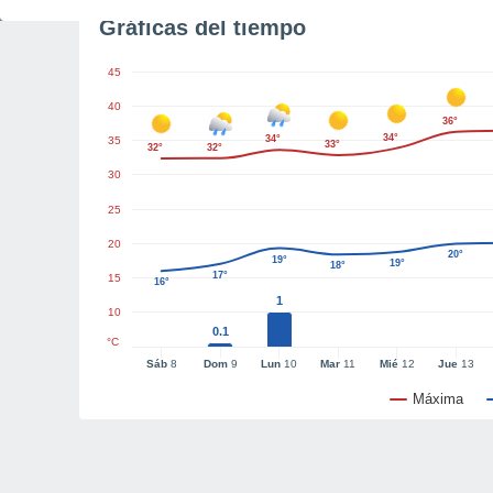
Gráficas del tiempo
45
40
36°
34°
34°
35
33°
32°
32°
30
25
20
20°
19°
19°
18°
17°
15
16°
1
10
0.1
°C
Sáb
8
Dom
9
Lun
10
Mar
11
Mié
12
Jue
13
Máxima