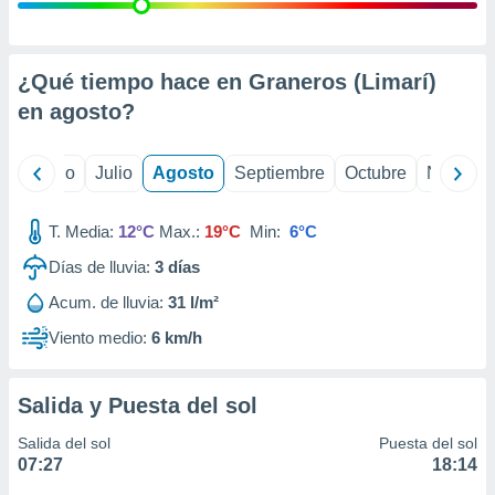
 seleccionar
o.
calización
precisa e
¿Qué tiempo hace en Graneros (Limarí)
ión mediante
en
agosto
?
, publicidad
yo
Junio
Julio
Agosto
Septiembre
Octubre
Noviemb
dos,
 publicidad
,
T. Media:
12°C
Max.:
19°C
Min:
6°C
ón de
Días de lluvia:
3
días
 desarrollo
s.
Acum. de lluvia:
31 l/m²
tros 1199
Viento medio:
6 km/h
ios
Salida y Puesta del sol
Salida del sol
Puesta del sol
07:27
18:14