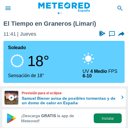
El Tiempo en Graneros (Limarí)
privacidad
11:41
Jueves
...
o de
tiempo.com)
borado por
Soleado
es para
18°
ue la
 que se
e calidad.
UV
4 Medio
FPS
eder a este
Sensación de 18°
6-10
ediante las
opciones:
Previsión para el eclipse
ookies y
Samuel Biener avisa de posibles tormentas y de
e forma
un domo de calor en España
d digital
¡Descarga
GRATIS
la app de
Instalar
ada, basada
Meteored!
mación