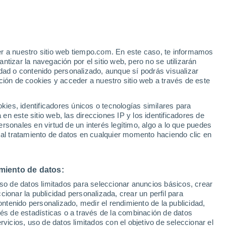
er a nuestro sitio web tiempo.com. En este caso, te informamos
/h
tizar la navegación por el sitio web, pero no se utilizarán
dad o contenido personalizado, aunque sí podrás visualizar
ción de cookies y acceder a nuestro sitio web a través de este
ue
es, identificadores únicos o tecnologías similares para
ones
n este sitio web, las direcciones IP y los identificadores de
rsonales en virtud de un interés legítimo, algo a lo que puedes
e nubosidad
Radar de lluvia
Satélites
Modelos
 al tratamiento de datos en cualquier momento haciendo clic en
miento de datos:
omingo
Lunes
Martes
Miércoles
uso de datos limitados para seleccionar anuncios básicos, crear
9 Ago
10 Ago
11 Ago
12 Ago
ccionar la publicidad personalizada, crear un perfil para
ontenido personalizado, medir el rendimiento de la publicidad,
vés de estadísticas o a través de la combinación de datos
rvicios, uso de datos limitados con el objetivo de seleccionar el