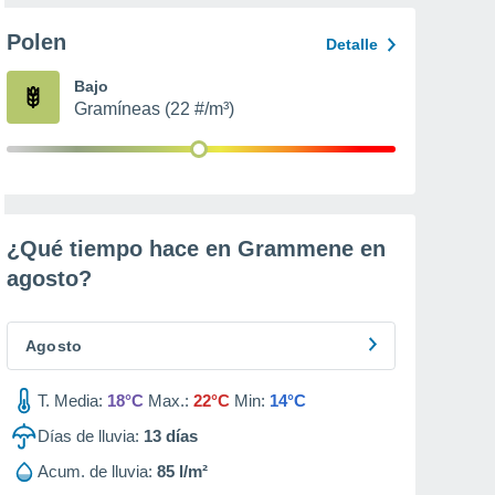
Polen
Detalle
Bajo
Gramíneas (22 #/m³)
¿Qué tiempo hace en Grammene en
agosto
?
Agosto
T. Media:
18°C
Max.:
22°C
Min:
14°C
Días de lluvia:
13
días
Acum. de lluvia:
85 l/m²