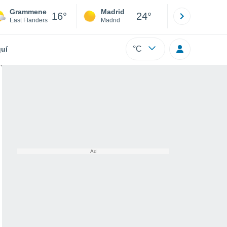
Grammene
Madrid
Barcelona
16°
24°
East Flanders
Madrid
Barcelona
°C
uí