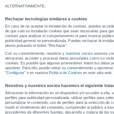
16°
ALTERNATIVAMENTE,
Rechazar tecnologías similares a cookies
Oeste
En caso de no aceptar la instalación de cookies, puedes acced
Sensación de 16°
11
-
23 km
de que solo se instalarán cookies que sean necesarias para garan
cookies para analizar el comportamiento ni para mostrar publici
publicidad general no personalizada. Puedes rechazar la instala
abono pulsando el botón "Rechazar".
Predicción
A partir de las 15 horas crecerán tormentas q
Con su consentimiento, nosotros y
nuestros socios
usamos cooki
dejarán lluvias muy fuertes, granizo y revent
almacenar, acceder y procesar datos personales como su visita e
en el este peninsular
cookies. Es posible que algunos proveedores traten tus datos pe
El Tiempo 1 - 7 días
Por horas
Actualidad
Mapa d
oponerte. Para ello, puede retirar su consentimiento u oponerse
"Configurar"
o en nuestra
Política de Cookies
en este sitio web.
Nosotros y nuestros socios hacemos el siguiente trata
Mañana
Sábado
D
Hoy
Almacenar la información en un dispositivo y/o acceder a ella, 
7 Ago
8 Ago
6 Ago
perfiles para publicidad personalizada, utilizar perfiles para sele
personalizar el contenido, uso de perfiles para la selección de c
medir el rendimiento del contenido, comprender al público a tra
procedentes de diferentes fuentes, desarrollo y mejora de los se