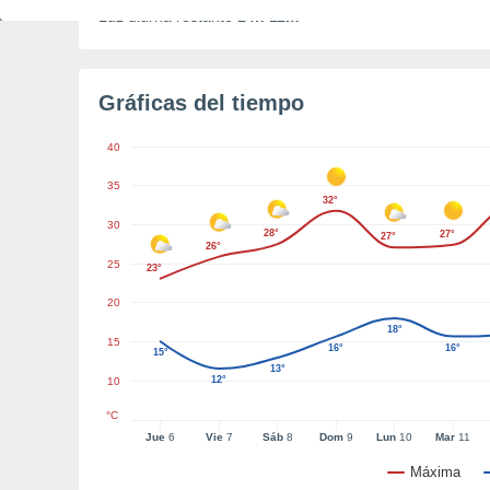
Luz diurna restante
14h 11m
Gráficas del tiempo
40
35
32°
30
28°
27°
27°
26°
25
23°
20
18°
15
16°
16°
15°
13°
12°
10
°C
Jue
6
Vie
7
Sáb
8
Dom
9
Lun
10
Mar
11
Máxima