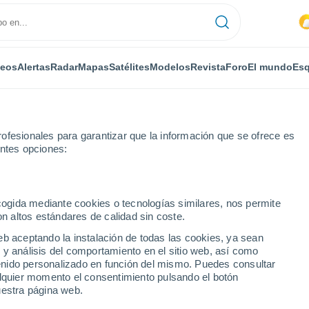
deos
Alertas
Radar
Mapas
Satélites
Modelos
Revista
Foro
El mundo
Esq
ofesionales para garantizar que la información que se ofrece es
entes opciones:
tal
Grammene
ecogida mediante cookies o tecnologías similares, nos permite
on altos estándares de calidad sin coste.
ne
eb aceptando la instalación de todas las cookies, ya sean
 y análisis del comportamiento en el sitio web, así como
...
ntenido personalizado en función del mismo. Puedes consultar
alquier momento el consentimiento pulsando el botón
Por horas
uestra página web.
Intervalos nubosos en las
próximas horas