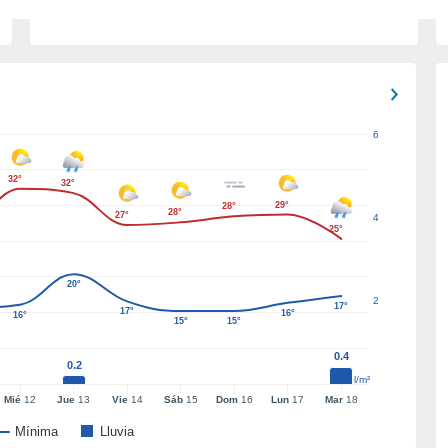
6
32°
32°
29°
28°
28°
27°
4
25°
20°
2
17°
17°
16°
16°
15°
15°
0.4
0.2
l/m²
Mié
12
Jue
13
Vie
14
Sáb
15
Dom
16
Lun
17
Mar
18
Mínima
Lluvia