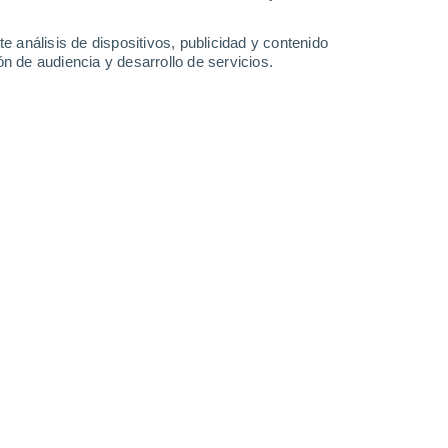
32°
/
16°
27°
/
18°
27°
/
16°
32°
/
16°
e análisis de dispositivos, publicidad y contenido
n de audiencia y desarrollo de servicios.
-
20
km/h
15
-
36
km/h
12
-
29
km/h
10
-
24
km/h
osto
Oeste
0 Bajo
11
-
23 km/h
FPS:
no
Oeste
1 Bajo
13
-
26 km/h
FPS:
no
Oeste
2 Bajo
13
-
29 km/h
FPS:
no
Oeste
3 Medio
14
-
31 km/h
FPS:
6-10