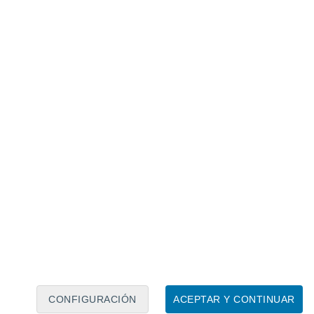
Calendario lunar
Lun
Mar
Mié
Jue
Vie
Sáb
Dom
6
7
8
9
10
11
12
13
14
15
16
17
18
19
CONFIGURACIÓN
ACEPTAR Y CONTINUAR