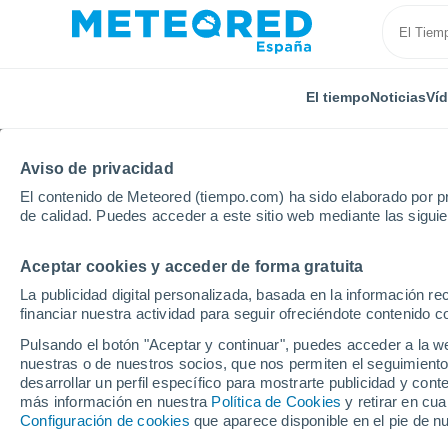
El tiempo
Noticias
Ví
Aviso de privacidad
El contenido de Meteored (tiempo.com) ha sido elaborado por pr
de calidad. Puedes acceder a este sitio web mediante las sigui
Aceptar cookies y acceder de forma gratuita
Inicio
Bélgica
Región de Flandes
Flandes Orien
La publicidad digital personalizada, basada en la información r
financiar nuestra actividad para seguir ofreciéndote contenido c
El Tiempo en Gramme
Pulsando el botón "Aceptar y continuar", puedes acceder a la w
nuestras o de nuestros socios, que nos permiten el seguimiento
07:51
Jueves
desarrollar un perfil específico para mostrarte publicidad y co
más información en nuestra
Política de Cookies
y retirar en cu
Configuración de cookies
que aparece disponible en el pie de n
Nubes y claros