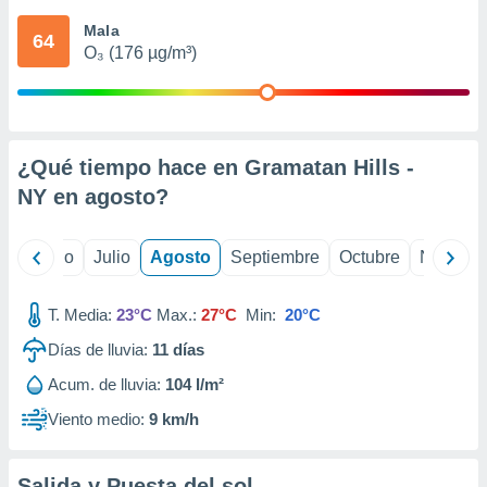
 seleccionar
o.
Mala
64
O₃ (176 µg/m³)
calización
precisa e
ión mediante
, publicidad
¿Qué tiempo hace en Gramatan Hills -
dos,
NY en
agosto
?
 publicidad
,
ón de
yo
Junio
Julio
Agosto
Septiembre
Octubre
Noviemb
 desarrollo
s.
T. Media:
23°C
Max.:
27°C
Min:
20°C
tros 1199
ios
Días de lluvia:
11
días
Acum. de lluvia:
104 l/m²
Viento medio:
9 km/h
Salida y Puesta del sol