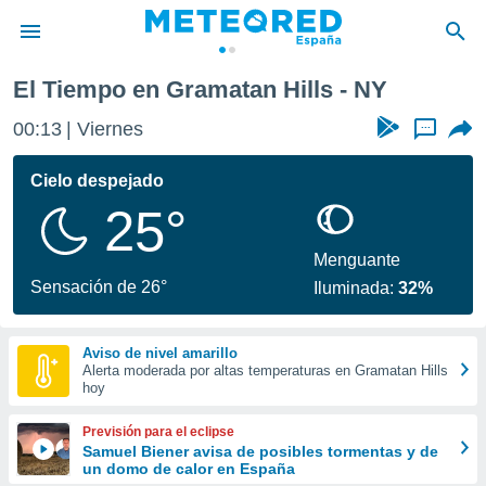
s
El Tiempo en Gramatan Hills - NY
privacidad
00:13
Viernes
...
o de
tiempo.com)
borado por
Cielo despejado
es para
25°
ue la
 que se
e calidad.
Menguante
eder a este
Sensación de 26°
Iluminada:
32%
ediante las
opciones:
Aviso de nivel amarillo
ookies y
Alerta moderada por altas temperaturas en Gramatan Hills
e forma
hoy
d digital
Previsión para el eclipse
ada, basada
Samuel Biener avisa de posibles tormentas y de
un domo de calor en España
mación