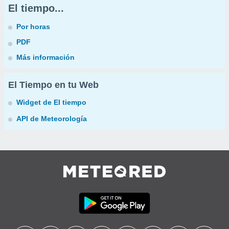
El tiempo...
Por horas
PDF
Más información
El Tiempo en tu Web
Widget de El tiempo
API de Meteorología