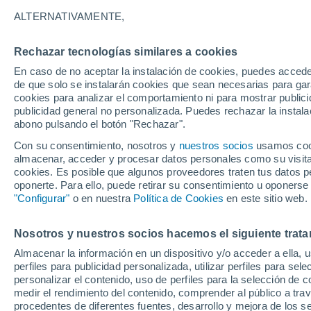
30°
ALTERNATIVAMENTE,
Rechazar tecnologías similares a cookies
Noreste
En caso de no aceptar la instalación de cookies, puedes acced
Sensación de 31°
15
-
22 km
de que solo se instalarán cookies que sean necesarias para garan
cookies para analizar el comportamiento ni para mostrar publici
publicidad general no personalizada. Puedes rechazar la instala
abono pulsando el botón "Rechazar".
Actualidad
El secreto del mar de ardora: la ciencia expli
Con su consentimiento, nosotros y
nuestros socios
usamos cooki
qué brillan en la noche las playas de Galicia
almacenar, acceder y procesar datos personales como su visita e
cookies. Es posible que algunos proveedores traten tus datos pe
El Tiempo 1 - 7 días
Por horas
Actualidad
Mapa d
oponerte. Para ello, puede retirar su consentimiento u oponerse
"Configurar"
o en nuestra
Política de Cookies
en este sitio web.
Nosotros y nuestros socios hacemos el siguiente trata
Mañana
Domingo
Hoy
Almacenar la información en un dispositivo y/o acceder a ella, 
8 Ago
9 Ago
7 Ago
perfiles para publicidad personalizada, utilizar perfiles para sele
personalizar el contenido, uso de perfiles para la selección de c
medir el rendimiento del contenido, comprender al público a tra
procedentes de diferentes fuentes, desarrollo y mejora de los se