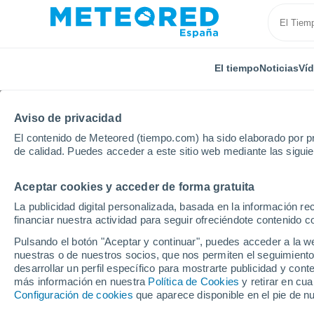
El tiempo
Noticias
Ví
Aviso de privacidad
El contenido de Meteored (tiempo.com) ha sido elaborado por pr
de calidad. Puedes acceder a este sitio web mediante las sigui
Aceptar cookies y acceder de forma gratuita
Inicio
Italia
Provincia de Gorizia
Grado
La publicidad digital personalizada, basada en la información r
financiar nuestra actividad para seguir ofreciéndote contenido c
El Tiempo en Grado (Ita
Pulsando el botón "Aceptar y continuar", puedes acceder a la w
nuestras o de nuestros socios, que nos permiten el seguimiento
11:24
Viernes
desarrollar un perfil específico para mostrarte publicidad y co
más información en nuestra
Política de Cookies
y retirar en cu
Configuración de cookies
que aparece disponible en el pie de n
Soleado