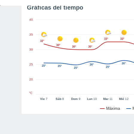
Gráficas del tiempo
40
35
33°
33°
32°
30°
30°
30°
30
26°
25
26°
25°
25°
25°
25°
20
°C
Vie
7
Sáb
8
Dom
9
Lun
10
Mar
11
Mié
12
Máxima