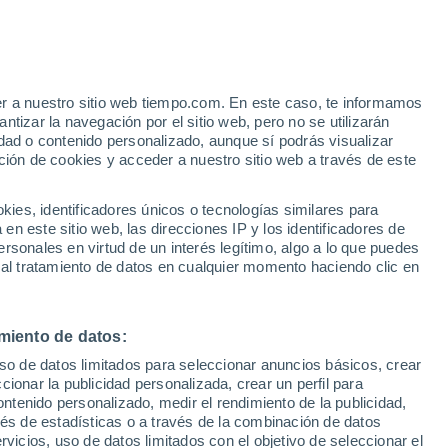
Aviso de nivel amarillo
Alerta moderada por tormenta en
Grado hoy
er a nuestro sitio web tiempo.com. En este caso, te informamos
/h
tizar la navegación por el sitio web, pero no se utilizarán
dad o contenido personalizado, aunque sí podrás visualizar
ción de cookies y acceder a nuestro sitio web a través de este
ca por
es, identificadores únicos o tecnologías similares para
n este sitio web, las direcciones IP y los identificadores de
rsonales en virtud de un interés legítimo, algo a lo que puedes
e nubosidad
Radar de lluvia
Satélites
Modelos
 al tratamiento de datos en cualquier momento haciendo clic en
miento de datos:
Lunes
Martes
Miércoles
Jueves
uso de datos limitados para seleccionar anuncios básicos, crear
10 Ago
11 Ago
12 Ago
13 Ago
ccionar la publicidad personalizada, crear un perfil para
ontenido personalizado, medir el rendimiento de la publicidad,
vés de estadísticas o a través de la combinación de datos
rvicios, uso de datos limitados con el objetivo de seleccionar el