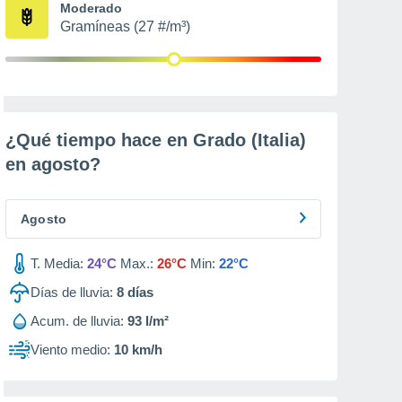
Moderado
Gramíneas (27 #/m³)
¿Qué tiempo hace en Grado (Italia)
en
agosto
?
Agosto
T. Media:
24°C
Max.:
26°C
Min:
22°C
Días de lluvia:
8
días
Acum. de lluvia:
93 l/m²
Viento medio:
10 km/h