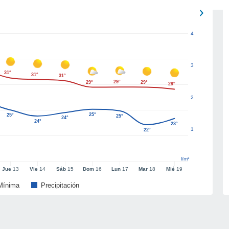
4
3
31°
31°
31°
29°
29°
29°
29°
2
25°
25°
25°
24°
24°
23°
1
22°
l/m²
Jue
13
Vie
14
Sáb
15
Dom
16
Lun
17
Mar
18
Mié
19
Mínima
Precipitación