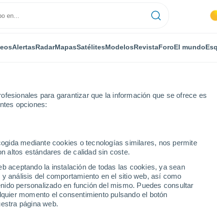
deos
Alertas
Radar
Mapas
Satélites
Modelos
Revista
Foro
El mundo
Esq
ofesionales para garantizar que la información que se ofrece es
entes opciones:
ecogida mediante cookies o tecnologías similares, nos permite
on altos estándares de calidad sin coste.
lia)
eb aceptando la instalación de todas las cookies, ya sean
 y análisis del comportamiento en el sitio web, así como
...
ntenido personalizado en función del mismo. Puedes consultar
alquier momento el consentimiento pulsando el botón
Por horas
uestra página web.
Calor Húmedo Sofocante en las
próximas horas