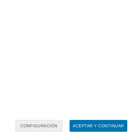
Calendario lunar
Lun
Mar
Mié
Jue
Vie
Sáb
Dom
7
8
9
10
11
12
13
14
15
16
17
18
19
20
CONFIGURACIÓN
ACEPTAR Y CONTINUAR