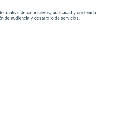
30°
/
26°
33°
/
25°
33°
/
26°
31°
/
25°
e análisis de dispositivos, publicidad y contenido
n de audiencia y desarrollo de servicios.
-
23
km/h
14
-
27
km/h
27
-
39
km/h
26
-
38
km/h
Noreste
5 Medio
15
-
22 km/h
FPS:
6-10
Noreste
7 Alto
20
-
25 km/h
FPS:
15-25
Este
8 ¡Muy Alto!
23
-
30 km/h
FPS:
25-50
Noreste
7 Alto
24
-
32 km/h
FPS:
15-25