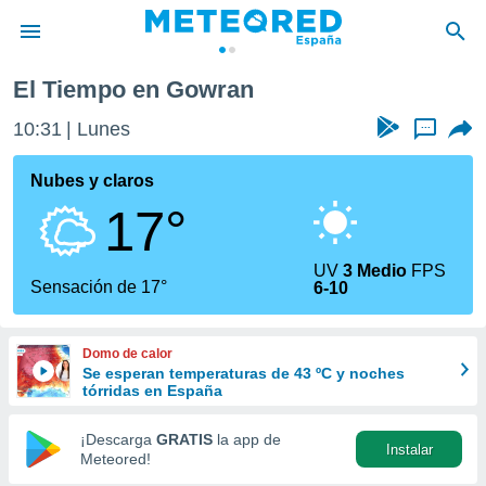
El Tiempo en Gowran
privacidad
10:31
Lunes
...
o de
tiempo.com)
borado por
Nubes y claros
es para
17°
ue la
 que se
e calidad.
UV
3 Medio
FPS
eder a este
Sensación de 17°
6-10
ediante las
opciones:
Domo de calor
ookies y
Se esperan temperaturas de 43 ºC y noches
e forma
tórridas en España
d digital
¡Descarga
GRATIS
la app de
Instalar
ada, basada
Meteored!
mación