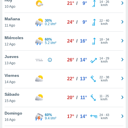
14
-
26
21°
/
9°
km/h
10 Ago
do en
 mismo.
sultar más
Mañana
30%
22
-
40
24°
/
9°
 en nuestra
0.2 l/m²
km/h
11 Ago
 Cookies
y
ualquier
Miércoles
60%
18
-
34
24°
/
16°
5.2 l/m²
km/h
12 Ago
ento
 botón
ación de
Jueves
14
-
29
26°
/
14°
kies
km/h
13 Ago
 disponible
e nuestra
Viernes
22
-
38
.
22°
/
13°
km/h
14 Ago
IVAMENTE,
Sábado
11
-
25
20°
/
11°
km/h
15 Ago
as
 a cookies
Domingo
60%
24
-
43
17°
/
14°
9.4 l/m²
km/h
 no aceptar
16 Ago
ón de