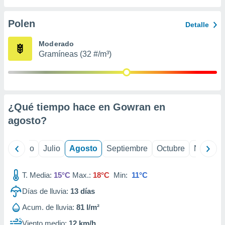
 seleccionar
o.
Polen
Detalle
calización
precisa e
Moderado
ión mediante
Gramíneas (32 #/m³)
, publicidad
dos,
 publicidad
,
¿Qué tiempo hace en Gowran en
ón de
agosto
?
 desarrollo
s.
tros 1199
yo
Junio
Julio
Agosto
Septiembre
Octubre
Noviemb
ios
T. Media:
15°C
Max.:
18°C
Min:
11°C
Días de lluvia:
13
días
Acum. de lluvia:
81 l/m²
Viento medio:
12 km/h