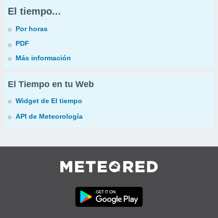
El tiempo...
Por horas
PDF
Más información
El Tiempo en tu Web
Widget de El tiempo
API de Meteorología