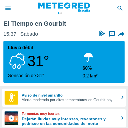
El Tiempo en Gourbit
privacidad
15:37
Sábado
...
o de
tiempo.com)
borado por
Lluvia débil
es para
31°
ue la
 que se
e calidad.
60%
eder a este
Sensación de 31°
0.2 l/m²
ediante las
opciones:
ookies y
Aviso de nivel amarillo
Alerta moderada por altas temperaturas en Gourbit hoy
e forma
d digital
Tormentas muy fuertes
ada, basada
Dejarán lluvias muy intensas, reventones y
pedrisco en las comunidades del norte
mación