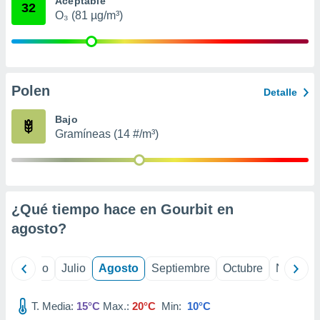
Aceptable
 seleccionar
32
o.
O₃ (81 µg/m³)
calización
precisa e
ión mediante
Polen
, publicidad
Detalle
dos,
Bajo
 publicidad
Gramíneas (14 #/m³)
,
ón de
 desarrollo
s.
¿Qué tiempo hace en Gourbit en
tros 1199
ios
agosto
?
yo
Junio
Julio
Agosto
Septiembre
Octubre
Noviemb
T. Media:
15°C
Max.:
20°C
Min:
10°C