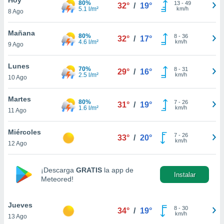
80%
13
-
49
32°
/
19°
5.1 l/m²
km/h
8 Ago
do en
 mismo.
sultar más
Mañana
80%
8
-
36
32°
/
17°
 en nuestra
4.6 l/m²
km/h
9 Ago
 Cookies
y
ualquier
Lunes
70%
8
-
31
29°
/
16°
2.5 l/m²
km/h
10 Ago
ento
 botón
ación de
Martes
80%
7
-
26
31°
/
19°
kies
1.6 l/m²
km/h
11 Ago
 disponible
e nuestra
Miércoles
7
-
26
.
33°
/
20°
km/h
12 Ago
IVAMENTE,
¡Descarga
GRATIS
la app de
Instalar
Meteored!
as
 a cookies
Jueves
 no aceptar
8
-
30
34°
/
19°
km/h
13 Ago
ón de