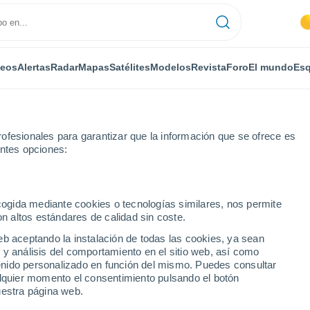
deos
Alertas
Radar
Mapas
Satélites
Modelos
Revista
Foro
El mundo
Esq
ofesionales para garantizar que la información que se ofrece es
entes opciones:
use
ecogida mediante cookies o tecnologías similares, nos permite
on altos estándares de calidad sin coste.
ouse
eb aceptando la instalación de todas las cookies, ya sean
 y análisis del comportamiento en el sitio web, así como
...
ntenido personalizado en función del mismo. Puedes consultar
alquier momento el consentimiento pulsando el botón
Por horas
uestra página web.
Intervalos nubosos en las
próximas horas