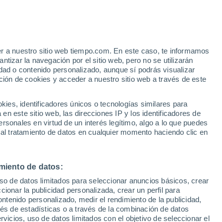
Aviso de nivel amarillo
Alerta moderada por altas
temperaturas en Gottenhouse hoy
er a nuestro sitio web tiempo.com. En este caso, te informamos
/h
tizar la navegación por el sitio web, pero no se utilizarán
dad o contenido personalizado, aunque sí podrás visualizar
ción de cookies y acceder a nuestro sitio web a través de este
 de
es, identificadores únicos o tecnologías similares para
n este sitio web, las direcciones IP y los identificadores de
rsonales en virtud de un interés legítimo, algo a lo que puedes
e nubosidad
Radar de lluvia
Satélites
Modelos
 al tratamiento de datos en cualquier momento haciendo clic en
miento de datos:
omingo
Lunes
Martes
Miércoles
uso de datos limitados para seleccionar anuncios básicos, crear
9 Ago
10 Ago
11 Ago
12 Ago
ccionar la publicidad personalizada, crear un perfil para
ontenido personalizado, medir el rendimiento de la publicidad,
vés de estadísticas o a través de la combinación de datos
rvicios, uso de datos limitados con el objetivo de seleccionar el