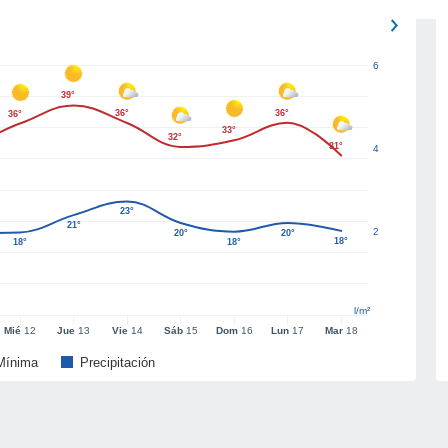
6
39°
36°
36°
36°
33°
32°
31°
4
23°
21°
2
20°
20°
18°
18°
18°
l/m²
Mié
12
Jue
13
Vie
14
Sáb
15
Dom
16
Lun
17
Mar
18
Mínima
Precipitación