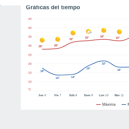
Gráficas del tiempo
45
40
35
34°
33°
33°
32°
30
28°
28°
25
20
22°
19°
18°
18°
15
14°
14°
10
°C
Jue
6
Vie
7
Sáb
8
Dom
9
Lun
10
Mar
11
Máxima