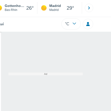
Gottenhouse
Madrid
Barcelona
26°
29°
Bas-Rhin
Madrid
Barcelona
°C
uí