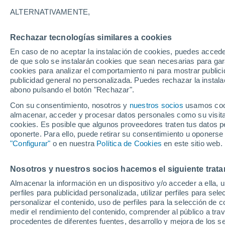
24°
ALTERNATIVAMENTE,
Rechazar tecnologías similares a cookies
Noroeste
En caso de no aceptar la instalación de cookies, puedes acced
Sensación de 25°
10
-
27 km
de que solo se instalarán cookies que sean necesarias para garan
cookies para analizar el comportamiento ni para mostrar publici
publicidad general no personalizada. Puedes rechazar la instala
abono pulsando el botón "Rechazar".
Previsión para el eclipse
Samuel Biener avisa de posibles tormentas y
Con su consentimiento, nosotros y
nuestros socios
usamos cooki
un domo de calor en España
almacenar, acceder y procesar datos personales como su visita e
cookies. Es posible que algunos proveedores traten tus datos pe
El Tiempo 1 - 7 días
Por horas
Actualidad
Mapa d
oponerte. Para ello, puede retirar su consentimiento u oponerse
"Configurar"
o en nuestra
Política de Cookies
en este sitio web.
Nosotros y nuestros socios hacemos el siguiente trata
Mañana
Sábado
D
Hoy
Almacenar la información en un dispositivo y/o acceder a ella, 
7 Ago
8 Ago
6 Ago
perfiles para publicidad personalizada, utilizar perfiles para sele
personalizar el contenido, uso de perfiles para la selección de c
medir el rendimiento del contenido, comprender al público a tra
procedentes de diferentes fuentes, desarrollo y mejora de los se