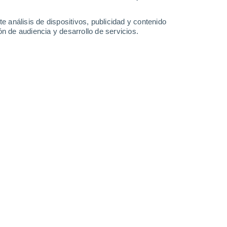
33°
/
19°
34°
/
22°
33°
/
18°
36°
/
18°
e análisis de dispositivos, publicidad y contenido
n de audiencia y desarrollo de servicios.
-
33
km/h
14
-
35
km/h
14
-
30
km/h
10
-
29
km/h
agosto
Noroeste
4 Medio
10
-
27 km/h
FPS:
6-10
Noroeste
6 Alto
11
-
28 km/h
FPS:
15-25
Noroeste
7 Alto
12
-
31 km/h
FPS:
15-25
Noroeste
7 Alto
13
-
33 km/h
FPS:
15-25