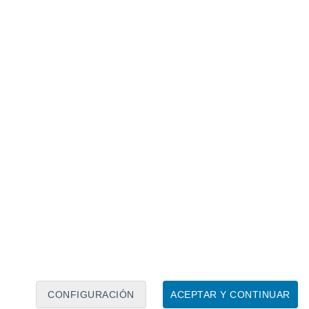
Calendario lunar
Lun
Mar
Mié
Jue
Vie
Sáb
Dom
6
7
8
9
10
11
12
13
14
15
16
17
18
19
CONFIGURACIÓN
ACEPTAR Y CONTINUAR