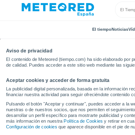
El tiempo
Noticias
Ví
Aviso de privacidad
El contenido de Meteored (tiempo.com) ha sido elaborado por pr
de calidad. Puedes acceder a este sitio web mediante las sigui
Aceptar cookies y acceder de forma gratuita
Inicio
Francia
Gran Este
Bajo Rin
Gottenho
La publicidad digital personalizada, basada en la información r
financiar nuestra actividad para seguir ofreciéndote contenido c
El Tiempo en Gottenh
Pulsando el botón "Aceptar y continuar", puedes acceder a la w
nuestras o de nuestros socios, que nos permiten el seguimiento
11:17
Jueves
desarrollar un perfil específico para mostrarte publicidad y co
más información en nuestra
Política de Cookies
y retirar en cu
Configuración de cookies
que aparece disponible en el pie de n
Soleado