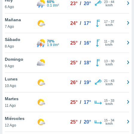
60%
23
-
44
23°
/
20°
0.1 l/m²
km/h
6 Ago
do en
 mismo.
sultar más
Mañana
17
-
37
24°
/
17°
 en nuestra
km/h
7 Ago
 Cookies
y
ualquier
Sábado
70%
11
-
26
25°
/
16°
1.9 l/m²
km/h
8 Ago
ento
 botón
ación de
Domingo
13
-
30
25°
/
18°
kies
km/h
9 Ago
 disponible
e nuestra
Lunes
21
-
43
.
26°
/
19°
km/h
10 Ago
IVAMENTE,
Martes
15
-
33
25°
/
17°
km/h
11 Ago
as
 a cookies
Miércoles
15
-
34
25°
/
20°
km/h
 no aceptar
12 Ago
ón de