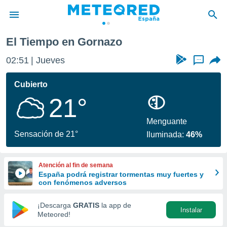
El Tiempo en Gornazo
privacidad
02:51
Jueves
...
o de
tiempo.com)
borado por
Cubierto
es para
21°
ue la
 que se
e calidad.
Menguante
eder a este
Sensación de 21°
Iluminada:
46%
ediante las
opciones:
Atención al fin de semana
ookies y
España podrá registrar tormentas muy fuertes y
e forma
con fenómenos adversos
d digital
¡Descarga
GRATIS
la app de
Instalar
ada, basada
Meteored!
mación