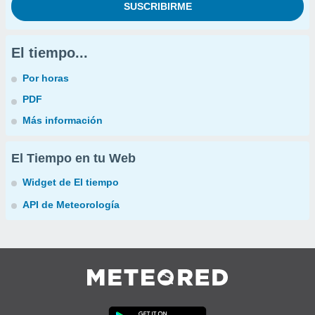
El tiempo...
Por horas
PDF
Más información
El Tiempo en tu Web
Widget de El tiempo
API de Meteorología