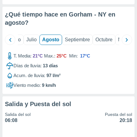
 seleccionar
o.
¿Qué tiempo hace en Gorham - NY en
calización
precisa e
agosto
?
ión mediante
, publicidad
yo
Junio
Julio
Agosto
Septiembre
Octubre
Noviemb
dos,
T. Media:
21°C
Max.:
25°C
Min:
17°C
 publicidad
,
Días de lluvia:
13
días
ón de
 desarrollo
Acum. de lluvia:
97 l/m²
s.
Viento medio:
9 km/h
tros 1199
ios
Salida y Puesta del sol
Salida del sol
Puesta del sol
06:08
20:18