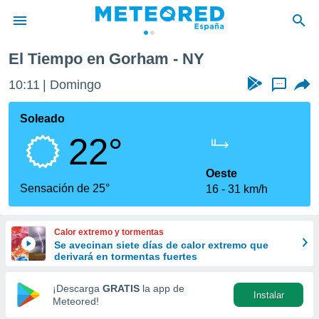
El Tiempo en Gorham - NY
privacidad
10:11
Domingo
...
o de
tiempo.com)
borado por
Soleado
es para
22°
ue la
 que se
e calidad.
Oeste
eder a este
Sensación de 25°
16
31 km/h
ediante las
opciones:
Calor extremo y tormentas
ookies y
Se avecinan siete días de calor extremo que
e forma
derivará en tormentas fuertes
d digital
¡Descarga
GRATIS
la app de
Instalar
ada, basada
Meteored!
mación