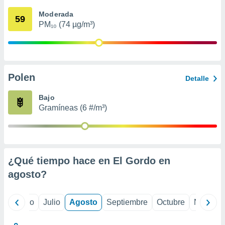
 seleccionar
o.
Moderada
59
PM₁₀ (74 µg/m³)
calización
precisa e
ión mediante
, publicidad
Polen
Detalle
dos,
 publicidad
Bajo
,
Gramíneas (6 #/m³)
ón de
 desarrollo
s.
tros 1199
ios
¿Qué tiempo hace en El Gordo en
agosto
?
yo
Junio
Julio
Agosto
Septiembre
Octubre
Noviemb