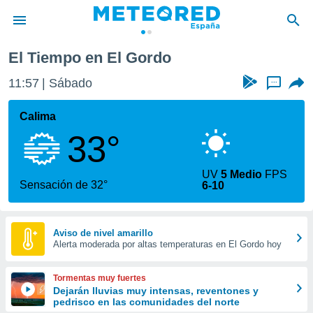
El Tiempo en El Gordo
privacidad
11:57
Sábado
...
o de
tiempo.com)
borado por
Calima
es para
33°
ue la
 que se
e calidad.
UV
5 Medio
FPS
eder a este
Sensación de 32°
6-10
ediante las
opciones:
ookies y
Aviso de nivel amarillo
Alerta moderada por altas temperaturas en El Gordo hoy
e forma
d digital
Tormentas muy fuertes
ada, basada
Dejarán lluvias muy intensas, reventones y
pedrisco en las comunidades del norte
mación