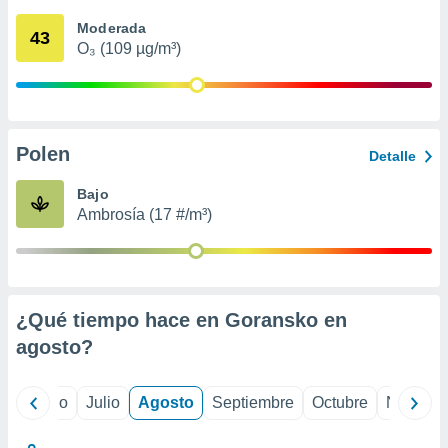
 seleccionar
o.
Moderada
43
O₃ (109 µg/m³)
calización
precisa e
ión mediante
, publicidad
Polen
Detalle
dos,
 publicidad
Bajo
,
Ambrosía (17 #/m³)
ón de
 desarrollo
s.
tros 1199
ios
¿Qué tiempo hace en Goransko en
agosto
?
yo
Junio
Julio
Agosto
Septiembre
Octubre
Noviemb