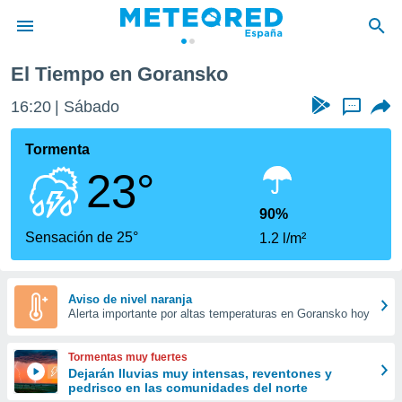
El Tiempo en Goransko
privacidad
16:20
Sábado
...
o de
tiempo.com)
borado por
Tormenta
es para
23°
ue la
 que se
e calidad.
90%
eder a este
Sensación de 25°
1.2 l/m²
ediante las
opciones:
ookies y
Aviso de nivel naranja
Alerta importante por altas temperaturas en Goransko hoy
e forma
d digital
Tormentas muy fuertes
ada, basada
Dejarán lluvias muy intensas, reventones y
pedrisco en las comunidades del norte
mación