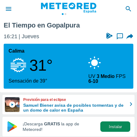
El Tiempo en Gopalpura
privacidad
16:21
Jueves
...
o de
tiempo.com)
borado por
Calima
es para
31°
ue la
 que se
e calidad.
UV
3 Medio
FPS
eder a este
Sensación de 39°
6-10
ediante las
opciones:
Previsión para el eclipse
ookies y
Samuel Biener avisa de posibles tormentas y de
e forma
un domo de calor en España
d digital
¡Descarga
GRATIS
la app de
Instalar
ada, basada
Meteored!
mación