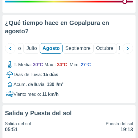
 seleccionar
o.
calización
precisa e
¿Qué tiempo hace en Gopalpura en
ión mediante
agosto
?
, publicidad
yo
Junio
Julio
Agosto
Septiembre
Octubre
Noviemb
dos,
 publicidad
,
T. Media:
30°C
Max.:
34°C
Min:
27°C
ón de
Días de lluvia:
15
días
 desarrollo
s.
Acum. de lluvia:
130 l/m²
tros 1199
Viento medio:
11 km/h
ios
Salida y Puesta del sol
Salida del sol
Puesta del sol
05:51
19:13