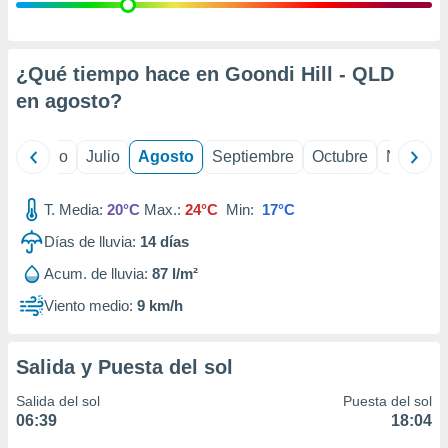
 seleccionar
o.
calización
precisa e
¿Qué tiempo hace en Goondi Hill - QLD
ión mediante
en
agosto
?
, publicidad
yo
Junio
Julio
Agosto
Septiembre
Octubre
Noviemb
dos,
 publicidad
,
T. Media:
20°C
Max.:
24°C
Min:
17°C
ón de
Días de lluvia:
14
días
 desarrollo
s.
Acum. de lluvia:
87 l/m²
tros 1199
Viento medio:
9 km/h
ios
Salida y Puesta del sol
Salida del sol
Puesta del sol
06:39
18:04