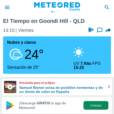
El Tiempo en Goondi Hill - QLD
privacidad
13:15
Viernes
...
o de
tiempo.com)
borado por
Nubes y claros
es para
24°
ue la
 que se
e calidad.
UV
7 Alto
FPS
eder a este
Sensación de 25°
15-25
ediante las
opciones:
Previsión para el eclipse
ookies y
Samuel Biener avisa de posibles tormentas y de
e forma
un domo de calor en España
d digital
¡Descarga
GRATIS
la app de
Instalar
ada, basada
Meteored!
mación