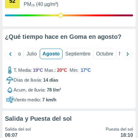
52
 seleccionar
PM₂₅ (40 µg/m³)
o.
calización
precisa e
ión mediante
¿Qué tiempo hace en Goma en
agosto
?
, publicidad
dos,
yo
Junio
Julio
Agosto
Septiembre
Octubre
Noviemb
 publicidad
,
ón de
T. Media:
19°C
Max.:
20°C
Min:
17°C
 desarrollo
Días de lluvia:
14
días
s.
Acum. de lluvia:
78 l/m²
tros 1199
ios
Viento medio:
7 km/h
Salida y Puesta del sol
Salida del sol
Puesta del sol
06:07
18:10