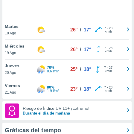
 botón
.
nto,
Martes
7
-
28
26°
/
17°
km/h
18 Ago
cios
kies,
Miércoles
ores únicos
7
-
28
26°
/
17°
km/h
19 Ago
as similares
nar,
rocesar
Jueves
70%
7
-
27
25°
/
18°
onales como
0.6 l/m²
km/h
20 Ago
 este sitio
recciones IP
Viernes
ficadores de
80%
7
-
28
23°
/
18°
1.9 l/m²
km/h
21 Ago
 posible
s
 traten tus
Riesgo de Índice UV 11+ ¡Extremo!
nales en
Durante el dia de mañana
 interés
go a lo que
nerte. Para
Gráficas del tiempo
retirar su