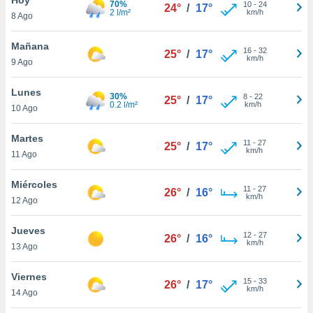
70%
10
-
24
24°
/
17°
2 l/m²
km/h
8 Ago
do en
 mismo.
sultar más
Mañana
16
-
32
25°
/
17°
 en nuestra
km/h
9 Ago
 Cookies
y
ualquier
Lunes
30%
8
-
22
25°
/
17°
0.2 l/m²
km/h
10 Ago
ento
 botón
ación de
Martes
11
-
27
25°
/
17°
kies
km/h
11 Ago
 disponible
e nuestra
Miércoles
11
-
27
.
26°
/
16°
km/h
12 Ago
IVAMENTE,
Jueves
12
-
27
26°
/
16°
km/h
13 Ago
as
 a cookies
Viernes
15
-
33
26°
/
17°
km/h
 no aceptar
14 Ago
ón de