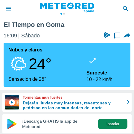
El Tiempo en Goma
privacidad
16:09
Sábado
...
o de
tiempo.com)
borado por
Nubes y claros
es para
24°
ue la
 que se
e calidad.
Suroeste
eder a este
Sensación de 25°
10
22 km/h
ediante las
opciones:
Tormentas muy fuertes
ookies y
Dejarán lluvias muy intensas, reventones y
e forma
pedrisco en las comunidades del norte
d digital
¡Descarga
GRATIS
la app de
Instalar
ada, basada
Meteored!
mación