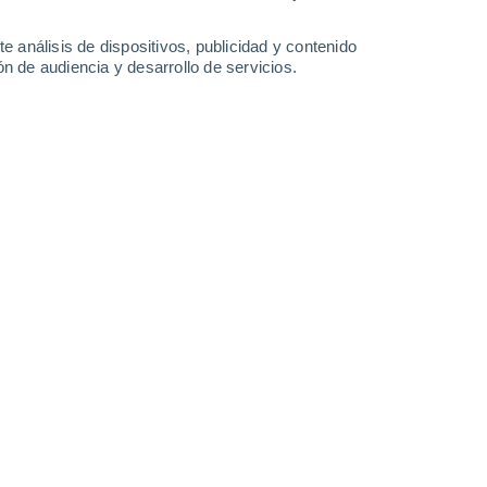
29°
/
15°
29°
/
16°
27°
/
16°
25°
/
16°
e análisis de dispositivos, publicidad y contenido
n de audiencia y desarrollo de servicios.
-
30
km/h
8
-
29
km/h
10
-
35
km/h
13
-
38
km/h
y
, 8 de agosto
s
Este
0 Bajo
4°
7
-
26 km/h
FPS:
no
s
Este
0 Bajo
1°
3
-
20 km/h
FPS:
no
s
Sureste
0 Bajo
9°
3
-
12 km/h
FPS:
no
ado
Sur
0 Bajo
7°
4
-
14 km/h
FPS:
no