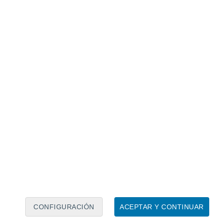
Calendario lunar
Lun
Mar
Mié
Jue
Vie
Sáb
Dom
8
9
10
11
12
13
14
15
16
17
18
19
20
21
CONFIGURACIÓN
ACEPTAR Y CONTINUAR