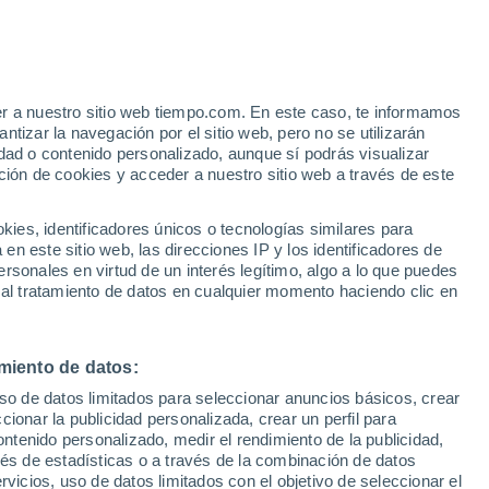
e
er a nuestro sitio web tiempo.com. En este caso, te informamos
:
28%
tizar la navegación por el sitio web, pero no se utilizarán
dad o contenido personalizado, aunque sí podrás visualizar
ción de cookies y acceder a nuestro sitio web a través de este
es, identificadores únicos o tecnologías similares para
n este sitio web, las direcciones IP y los identificadores de
rsonales en virtud de un interés legítimo, algo a lo que puedes
e nubosidad
Radar de lluvia
Satélites
Modelos
 al tratamiento de datos en cualquier momento haciendo clic en
miento de datos:
Martes
Miércoles
Jueves
Viernes
uso de datos limitados para seleccionar anuncios básicos, crear
11 Ago
12 Ago
13 Ago
14 Ago
ccionar la publicidad personalizada, crear un perfil para
ontenido personalizado, medir el rendimiento de la publicidad,
vés de estadísticas o a través de la combinación de datos
rvicios, uso de datos limitados con el objetivo de seleccionar el