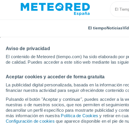
El tiempo
Noticias
Ví
Aviso de privacidad
El contenido de Meteored (tiempo.com) ha sido elaborado por pr
de calidad. Puedes acceder a este sitio web mediante las sigui
Aceptar cookies y acceder de forma gratuita
Inicio
Australia
Queensland
Goldsborough
La publicidad digital personalizada, basada en la información r
financiar nuestra actividad para seguir ofreciéndote contenido c
El Tiempo en Goldsbo
Pulsando el botón "Aceptar y continuar", puedes acceder a la w
nuestras o de nuestros socios, que nos permiten el seguimiento
21:21
Sábado
desarrollar un perfil específico para mostrarte publicidad y co
más información en nuestra
Política de Cookies
y retirar en cu
Configuración de cookies
que aparece disponible en el pie de n
Nubes y claros