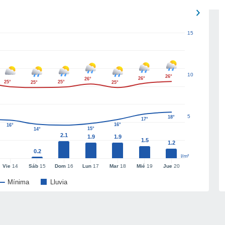
15
10
26°
26°
26°
25°
25°
25°
25°
5
18°
17°
16°
16°
15°
14°
2.1
1.9
1.9
1.5
1.2
0.2
l/m²
Vie
14
Sáb
15
Dom
16
Lun
17
Mar
18
Mié
19
Jue
20
Mínima
Lluvia