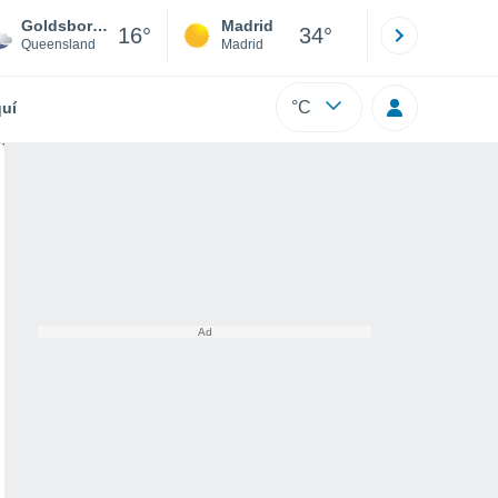
Goldsborough
Madrid
Barcelona
16°
34°
Queensland
Madrid
Barcelona
°C
uí