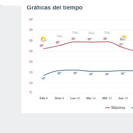
Gráficas del tiempo
40
35
29°
29°
29°
30
28°
27°
26°
25
20
15
16°
16°
16°
15°
16°
13°
10
°C
Sáb
8
Dom
9
Lun
10
Mar
11
Mié
12
Jue
13
Máxima