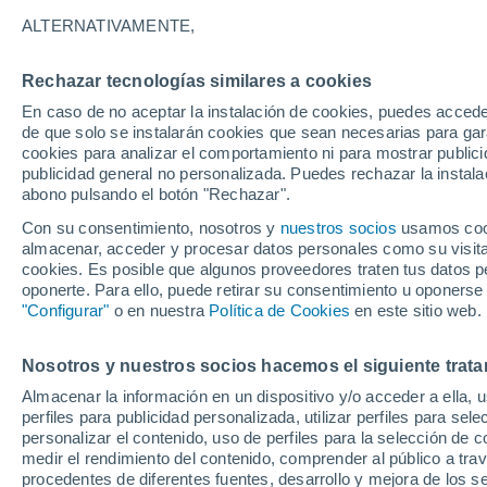
16°
ALTERNATIVAMENTE,
Rechazar tecnologías similares a cookies
Menguant
En caso de no aceptar la instalación de cookies, puedes acced
Iluminada
Sensación de 16°
de que solo se instalarán cookies que sean necesarias para garan
cookies para analizar el comportamiento ni para mostrar publici
publicidad general no personalizada. Puedes rechazar la instala
abono pulsando el botón "Rechazar".
Tormentas muy fuertes
Dejarán lluvias muy intensas, reventones y
Con su consentimiento, nosotros y
nuestros socios
usamos cooki
pedrisco en las comunidades del norte
almacenar, acceder y procesar datos personales como su visita e
cookies. Es posible que algunos proveedores traten tus datos pe
El Tiempo 1 - 7 días
Por horas
Actualidad
Mapa d
oponerte. Para ello, puede retirar su consentimiento u oponerse
"Configurar"
o en nuestra
Política de Cookies
en este sitio web.
Nosotros y nuestros socios hacemos el siguiente trata
Mañana
Lunes
Hoy
Almacenar la información en un dispositivo y/o acceder a ella, 
9 Ago
10 Ago
8 Ago
perfiles para publicidad personalizada, utilizar perfiles para sele
personalizar el contenido, uso de perfiles para la selección de c
medir el rendimiento del contenido, comprender al público a tra
procedentes de diferentes fuentes, desarrollo y mejora de los se