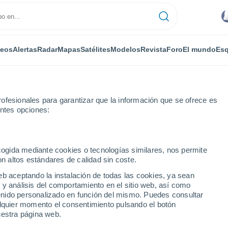
deos
Alertas
Radar
Mapas
Satélites
Modelos
Revista
Foro
El mundo
Esq
ofesionales para garantizar que la información que se ofrece es
entes opciones:
ecogida mediante cookies o tecnologías similares, nos permite
on altos estándares de calidad sin coste.
rough - QLD
eb aceptando la instalación de todas las cookies, ya sean
 y análisis del comportamiento en el sitio web, así como
...
ntenido personalizado en función del mismo. Puedes consultar
alquier momento el consentimiento pulsando el botón
Por horas
uestra página web.
Cielos nubosos en las próximas
horas