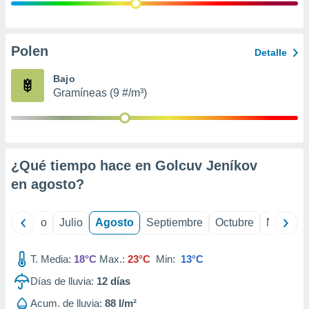
 seleccionar
o.
calización
precisa e
Polen
Detalle
ión mediante
Bajo
, publicidad
Gramíneas (9 #/m³)
dos,
 publicidad
,
ón de
¿Qué tiempo hace en Golcuv Jeníkov
 desarrollo
s.
en
agosto
?
tros 1199
ios
yo
Junio
Julio
Agosto
Septiembre
Octubre
Noviemb
T. Media:
18°C
Max.:
23°C
Min:
13°C
Días de lluvia:
12
días
Acum. de lluvia:
88 l/m²