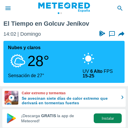
El Tiempo en Golcuv Jeníkov
privacidad
14:02
Domingo
...
o de
tiempo.com)
borado por
Nubes y claros
es para
28°
ue la
 que se
e calidad.
UV
6 Alto
FPS
eder a este
Sensación de 27°
15-25
ediante las
opciones:
Calor extremo y tormentas
ookies y
Se avecinan siete días de calor extremo que
e forma
derivará en tormentas fuertes
d digital
¡Descarga
GRATIS
la app de
Instalar
ada, basada
Meteored!
mación